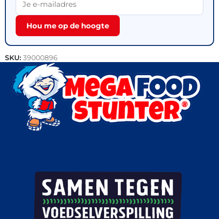
Hou me op de hoogte
SKU:
39000896
Categorie:
Outlet