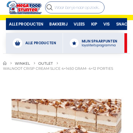
ALLE PRODUCTEN
BAKKERIJ
VLEES
KIP
VIS
SNACKS
MIJN SPAARPUNTEN
ALLE PRODUCTEN
loyaliteitsprogramma
WINKEL
OUTLET
WALNOOT CRISP CREAM SLICE 4×1450 GRAM- 4×12 PORTIES