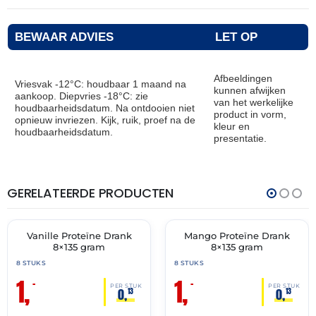
BEWAAR ADVIES
LET OP
Afbeeldingen
Vriesvak -12°C: houdbaar 1 maand na
kunnen afwijken
aankoop. Diepvries -18°C: zie
van het werkelijke
houdbaarheidsdatum. Na ontdooien niet
product in vorm,
opnieuw invriezen. Kijk, ruik, proef na de
kleur en
houdbaarheidsdatum.
presentatie.
GERELATEERDE PRODUCTEN
THT:
THT:
31-
31-
05-
05-
2026
2026
Vanille Proteïne Drank
Mango Proteïne Drank
🔥 OP=OP
🔥 OP=OP
8×135 gram
8×135 gram
8 STUKS
8 STUKS
1,
1,
–
–
PER STUK
PER STUK
0,
0,
13
13