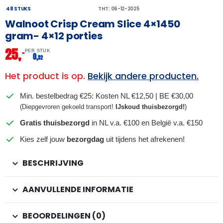
48 STUKS
THT: 06-12-2025
Walnoot Crisp Cream Slice 4×1450
gram- 4×12 porties
25,
–
PER STUK
0,
52
Het product is op.
Bekijk andere producten.
Min. bestelbedrag €25: Kosten NL €12,50 | BE €30,00
(Diepgevroren gekoeld transport!
IJskoud thuisbezorgd!
)
Gratis thuisbezorgd
in NL v.a. €100 en België v.a. €150
Kies zelf jouw
bezorgdag
uit tijdens het afrekenen!
BESCHRIJVING
AANVULLENDE INFORMATIE
BEOORDELINGEN (0)