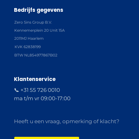
Bedrijfs gegevens
Zero Sins Group B.V.
Kennemerplein 20 Unit 15A
2011MJ Haarlem
KVK 62838199
BTW NL854977867B02
Klantenservice
📞 +31 55 726 0010
ma t/m vr 09:00-17:00
Heeft u een vraag, opmerking of klacht?