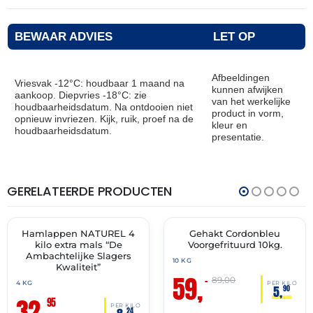
BEWAAR ADVIES
LET OP
Afbeeldingen
Vriesvak -12°C: houdbaar 1 maand na
kunnen afwijken
aankoop. Diepvries -18°C: zie
van het werkelijke
houdbaarheidsdatum. Na ontdooien niet
product in vorm,
opnieuw invriezen. Kijk, ruik, proef na de
kleur en
houdbaarheidsdatum.
presentatie.
GERELATEERDE PRODUCTEN
THT:
THT:
14-
01-
07-
07-
2027
2027
Hamlappen NATUREL 4
Gehakt Cordonbleu
✓ VAST ASSORTIMENT
🔥 OP=OP
kilo extra mals “De
Voorgefrituurd 10kg.
Ambachtelijke Slagers
10 KG
Kwaliteit”
59,
–
89,00
4 KG
PER KILO
5,
90
32,
95
PER KILO
24