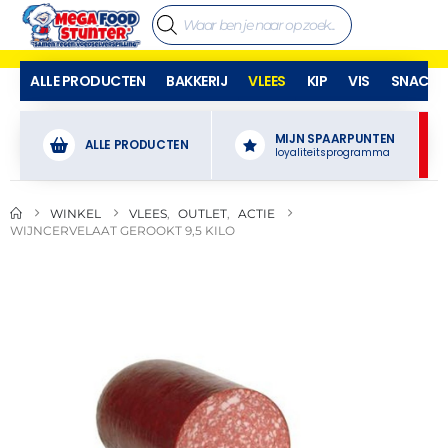
ALLE PRODUCTEN
BAKKERIJ
VLEES
KIP
VIS
SNACKS
MIJN SPAARPUNTEN
ALLE PRODUCTEN
loyaliteitsprogramma
WINKEL
VLEES
,
OUTLET
,
ACTIE
WIJNCERVELAAT GEROOKT 9,5 KILO