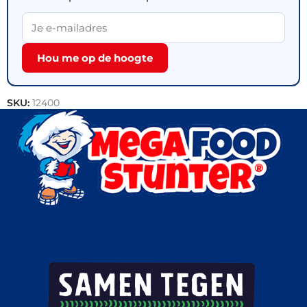
Hou me op de hoogte
SKU:
12400
Categorieën:
Vlees
,
Actie
,
Outlet