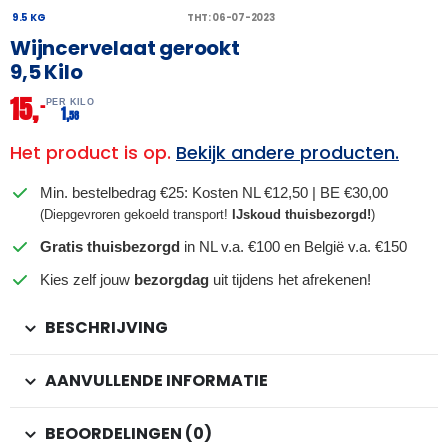
9.5 KG
THT: 06-07-2023
Wijncervelaat gerookt
9,5 Kilo
15,
–
PER KILO
1,
58
Het product is op.
Bekijk andere producten.
Min. bestelbedrag €25: Kosten NL €12,50 | BE €30,00
(Diepgevroren gekoeld transport!
IJskoud thuisbezorgd!
)
Gratis thuisbezorgd
in NL v.a. €100 en België v.a. €150
Kies zelf jouw
bezorgdag
uit tijdens het afrekenen!
BESCHRIJVING
AANVULLENDE INFORMATIE
BEOORDELINGEN (0)