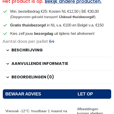
Het product is op.
Bekijk andere producten.
Min. bestelbedrag €25: Kosten NL €12,50 | BE €30,00
(Diepgevroren gekoeld transport!
IJskoud thuisbezorgd!
)
Gratis thuisbezorgd
in NL v.a. €100 en België v.a. €150
Kies zelf jouw
bezorgdag
uit tijdens het afrekenen!
Aantal doos per pallet
64
BESCHRIJVING
AANVULLENDE INFORMATIE
BEOORDELINGEN (0)
BEWAAR ADVIES
LET OP
Afbeeldingen
Vriesvak -12°C: houdbaar 1 maand na
kunnen afwijken