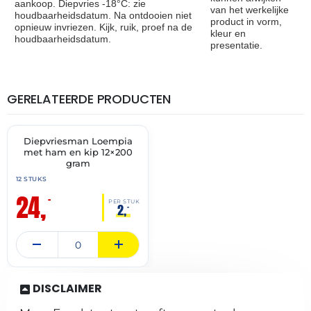
aankoop. Diepvries -18°C: zie
van het werkelijke
houdbaarheidsdatum. Na ontdooien niet
product in vorm,
opnieuw invriezen. Kijk, ruik, proef na de
kleur en
houdbaarheidsdatum.
presentatie.
GERELATEERDE PRODUCTEN
THT:
28-
06-
2027
Diepvriesman Loempia
✓ VAST ASSORTIMENT
met ham en kip 12×200
gram
12 STUKS
24,
–
PER STUK
2,
–
DISCLAIMER