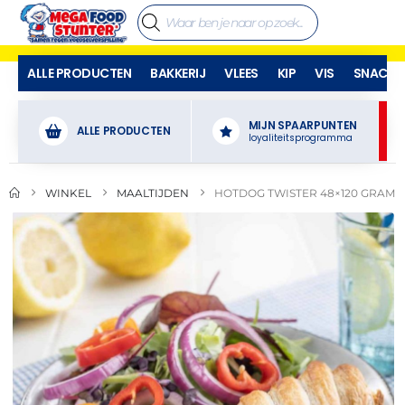
ALLE PRODUCTEN
BAKKERIJ
VLEES
KIP
VIS
SNACKS
MIJN SPAARPUNTEN
ALLE PRODUCTEN
loyaliteitsprogramma
WINKEL
MAALTIJDEN
HOTDOG TWISTER 48×120 GRAM