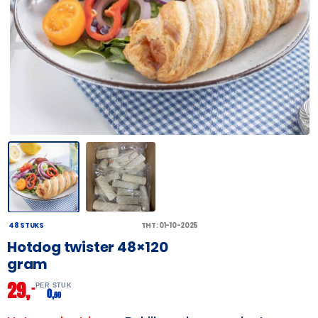
48 STUKS
THT: 01-10-2025
Hotdog twister 48×120
gram
29,
–
PER STUK
0,
60