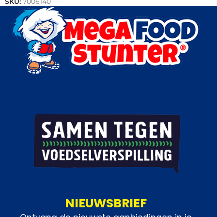
SKU:
7006140
Categorie:
Maaltijden
NIEUWSBRIEF