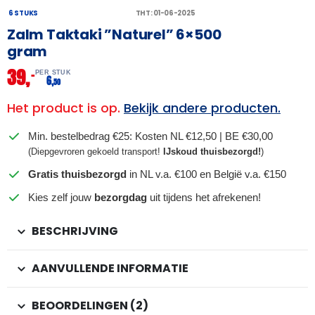
6 STUKS
THT: 01-06-2025
Zalm Taktaki ”Naturel” 6×500
gram
39,
–
PER STUK
6,
50
Het product is op.
Bekijk andere producten.
Min. bestelbedrag €25: Kosten NL €12,50 | BE €30,00
(Diepgevroren gekoeld transport!
IJskoud thuisbezorgd!
)
Gratis thuisbezorgd
in NL v.a. €100 en België v.a. €150
Kies zelf jouw
bezorgdag
uit tijdens het afrekenen!
BESCHRIJVING
AANVULLENDE INFORMATIE
BEOORDELINGEN (2)