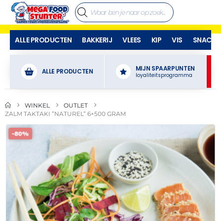
ALLE PRODUCTEN
BAKKERIJ
VLEES
KIP
VIS
SNACKS
MIJN SPAARPUNTEN
ALLE PRODUCTEN
loyaliteitsprogramma
WINKEL
OUTLET
ZALM TAKTAKI ”NATUREL” 6×500 GRAM