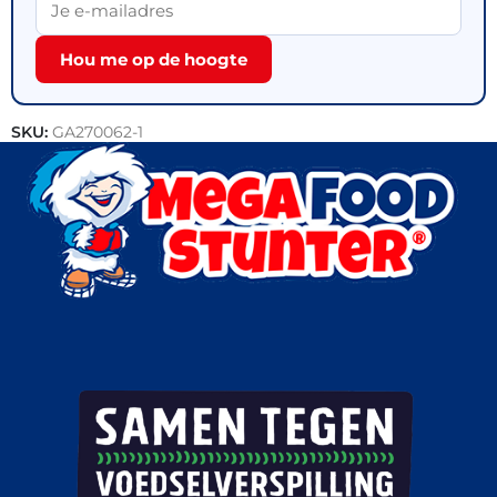
Hou me op de hoogte
SKU:
GA270062-1
Categorie:
Outlet