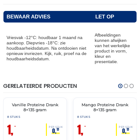
BEWAAR ADVIES
LET OP
Afbeeldingen
Vriesvak -12°C: houdbaar 1 maand na
kunnen afwijken
aankoop. Diepvries -18°C: zie
van het werkelijke
houdbaarheidsdatum. Na ontdooien niet
product in vorm,
opnieuw invriezen. Kijk, ruik, proef na de
kleur en
houdbaarheidsdatum.
presentatie.
GERELATEERDE PRODUCTEN
THT:
THT:
31-
31-
05-
05-
2026
2026
Vanille Proteïne Drank
Mango Proteïne Drank
🔥 OP=OP
🔥 OP=OP
8×135 gram
8×135 gram
8 STUKS
8 STUKS
1,
1,
–
–
PER STUK
PER STUK
0,
0,
13
13