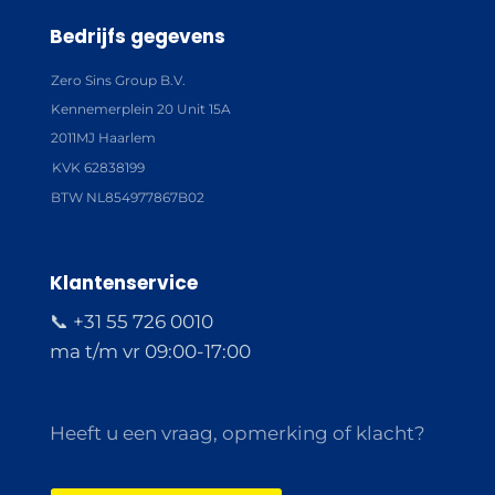
Bedrijfs gegevens
Zero Sins Group B.V.
Kennemerplein 20 Unit 15A
2011MJ Haarlem
KVK 62838199
BTW NL854977867B02
Klantenservice
📞 +31 55 726 0010
ma t/m vr 09:00-17:00
Heeft u een vraag, opmerking of klacht?