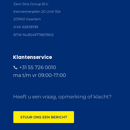
Zero Sins Group B.V.
Kennemerplein 20 Unit 15A
2011MJ Haarlem
KVK 62838199
BTW NL854977867B02
Klantenservice
📞 +31 55 726 0010
ma t/m vr 09:00-17:00
Heeft u een vraag, opmerking of klacht?
STUUR ONS EEN BERICHT