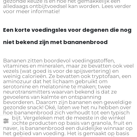
gezonde keuze is en hoe het gemakkelijk een
alledaags ontbijtvoedsel kan worden. Lees verder
voor meer informatie!
Een korte voedingsles voor degenen die nog
niet bekend zijn met bananenbrood
Bananen zitten boordevol voedingsstoffen,
vitamines en mineralen, maar ze bevatten ook veel
vezels (wat goed is voor de spijsvertering) en
weinig calorieën. Ze bevatten ook tryptofaan, een
aminozuur dat het lichaam gebruikt om
serotonine en melatonine te maken; twee
neurotransmitters waarvan bekend is dat ze
gevoelens van kalmte en ontspanning
bevorderen. Daarom zijn bananen een geweldige
gezonde snack! Oké, laten we het nu hebben over
hoe bananenbrood zich verhoudt tot een typisch
ontbijt. Vergeleken met de meeste in de winkel
gekochte producten op basis van granola, fruit en
haver, is bananenbrood een duidelijke winnaar op
het gebied van voeding. Het is gemaakt op basis