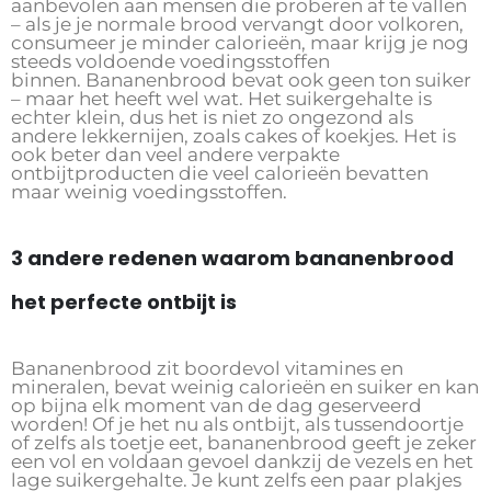
aanbevolen aan mensen die proberen af ​​te vallen
– als je je normale brood vervangt door volkoren,
consumeer je minder calorieën, maar krijg je nog
steeds voldoende voedingsstoffen
binnen. Bananenbrood bevat ook geen ton suiker
– maar het heeft wel wat. Het suikergehalte is
echter klein, dus het is niet zo ongezond als
andere lekkernijen, zoals cakes of koekjes. Het is
ook beter dan veel andere verpakte
ontbijtproducten die veel calorieën bevatten
maar weinig voedingsstoffen.
3 andere redenen waarom bananenbrood
het perfecte ontbijt is
Bananenbrood zit boordevol vitamines en
mineralen, bevat weinig calorieën en suiker en kan
op bijna elk moment van de dag geserveerd
worden! Of je het nu als ontbijt, als tussendoortje
of zelfs als toetje eet, bananenbrood geeft je zeker
een vol en voldaan gevoel dankzij de vezels en het
lage suikergehalte. Je kunt zelfs een paar plakjes