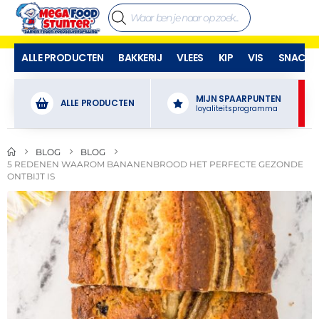
ALLE PRODUCTEN
BAKKERIJ
VLEES
KIP
VIS
SNACKS
MIJN SPAARPUNTEN
ALLE PRODUCTEN
loyaliteitsprogramma
BLOG
BLOG
5 REDENEN WAAROM BANANENBROOD HET PERFECTE GEZONDE
ONTBIJT IS