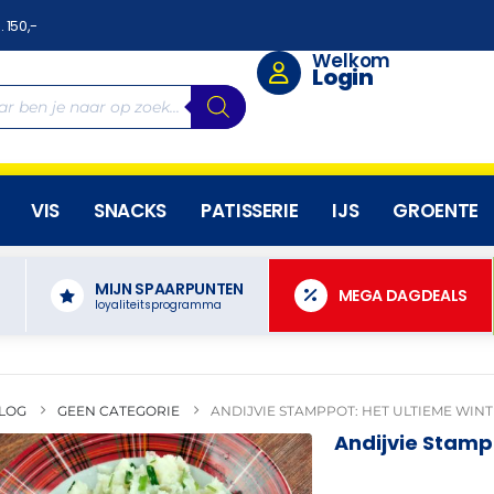
. 150,-
Welkom
Login
VIS
SNACKS
PATISSERIE
IJS
GROENTE
MIJN SPAARPUNTEN
N
MEGA DAGDEALS
loyaliteitsprogramma
LOG
GEEN CATEGORIE
ANDIJVIE STAMPPOT: HET ULTIEME WIN
Andijvie Stamp