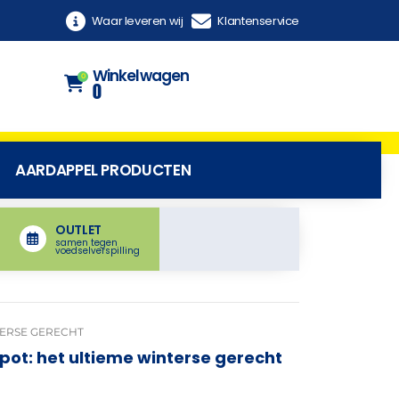
Waar leveren wij
Klantenservice
Winkelwagen
0
0
AARDAPPEL PRODUCTEN
OUTLET
samen tegen
voedselverspilling
TERSE GERECHT
pot: het ultieme winterse gerecht