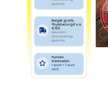
garantie
België gratis
thuisbezorgd v.a.
€150
Bevroren
thuislevering
garantie
Punten
inwisselen
1 punt = 1 euro
cent