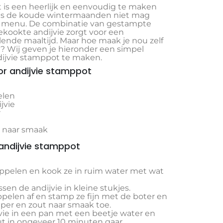
 is een heerlijk en eenvoudig te maken
ens de koude wintermaanden niet mag
 menu. De combinatie van gestampte
kookte andijvie zorgt voor een
lende maaltijd. Maar hoe maak je nou zelf
? Wij geven je hieronder een simpel
dijvie stamppot te maken.
or andijvie stamppot
elen
jvie
r
t naar smaak
 andijvie stamppot
appelen en kook ze in ruim water met wat
sen de andijvie in kleine stukjes.
ppelen af en stamp ze fijn met de boter en
per en zout naar smaak toe.
vie in een pan met een beetje water en
ut in ongeveer 10 minuten gaar.