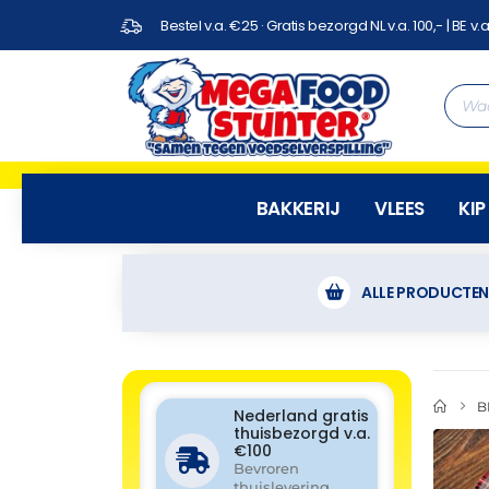
Bestel v.a. €25 · Gratis bezorgd NL v.a. 100,- | BE v.a
BAKKERIJ
VLEES
KIP
ALLE PRODUCTE
B
Nederland gratis
thuisbezorgd v.a.
€100
Bevroren
thuislevering