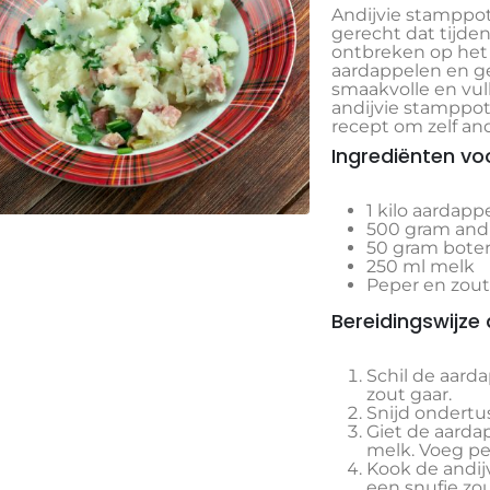
Andijvie stamppot
gerecht dat tijd
ontbreken op het
aardappelen en ge
smaakvolle en vul
andijvie stamppot
recept om zelf an
Ingrediënten vo
1 kilo aardapp
500 gram andi
50 gram bote
250 ml melk
Peper en zou
Bereidingswijze
Schil de aard
zout gaar.
Snijd ondertus
Giet de aarda
melk. Voeg pe
Kook de andij
een snufje zo