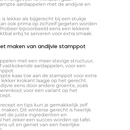
ampte aardappelen met de andijvie en
is lekker als bijgerecht bij een stukje
r kan ook prima op zichzelf gegeten worden
 Probeer bijvoorbeeld eens een lekkere
tbal erbij te serveren voor extra smaak.
 het maken van andijvie stamppot
ppelen met een meer stevige structuur,
 of vastkokende aardappelen, voor een
mppot.
spte kaas toe aan de stamppot voor extra
lekker krokant laagje op het gerecht.
dijvie eens door andere groente, zoals
oerenkool, voor een variant op het
ecept.
ecept en tips kun je gemakkelijk zelf
maken. Dit winterse gerecht is heerlijk
et de juiste ingredienten en
l het zeker een succes worden op tafel.
ens uit en geniet van een heerlijke
!