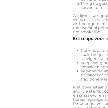
Meng de gest
serveer direct.
Andijvie stamppot 
vlees of vis, maa
als hoofdgerecht.
rookworst of gehak
Eet smakelijk!
Extra tips voor
Gebruik aarda
zoals bintjes
stevigere sta
Voeg wat gera
smaak en een 
Vervang de an
spitskool of b
traditionele r
Met bovenstaand r
andijvie stamppot 
en smaakvol, en m
bereidingswijze za
Probeer het zelf e
andijvie stamppot