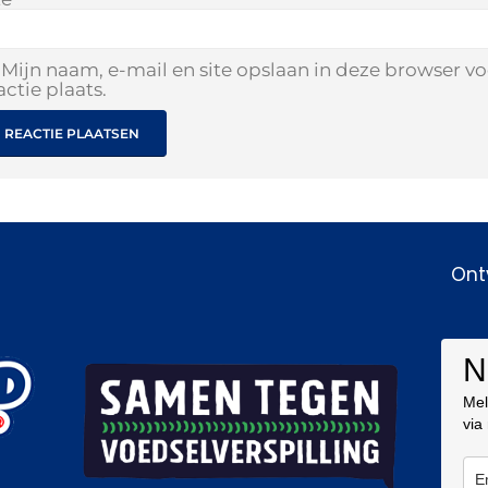
Mijn naam, e-mail en site opslaan in deze browser v
actie plaats.
Ont
N
Mel
via