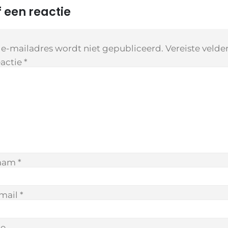
 een reactie
 e-mailadres wordt niet gepubliceerd.
Vereiste veld
actie
*
aam
*
mail
*
te