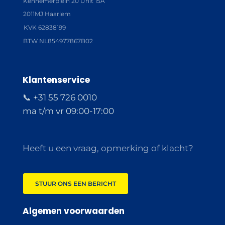
Kennemerplein 20 Unit 15A
2011MJ Haarlem
KVK 62838199
BTW NL854977867B02
Klantenservice
📞 +31 55 726 0010
ma t/m vr 09:00-17:00
Heeft u een vraag, opmerking of klacht?
STUUR ONS EEN BERICHT
Algemen voorwaarden