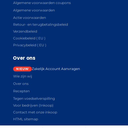
Algemene voorwaarden coupons
Algemene voorwaarden
Actie voorwaarden
Retour- en terugbetalingsbeleid
Verzendbeleid
Cookiebeleid ( EU )
Privacybeleid ( EU )
Over ons
Zakelijk Account Aanvragen
Wie zijn wij
Over ons
Recepten
Tegen voedselverspilling
Voor bedrijven (Inkoop)
Contact met onze inkoop
HTML sitemap