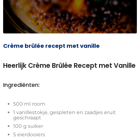
Crème brûlée recept met vanille
Heerlijk Crème Brûlée Recept met Vanille
Ingrediënten:
500 ml room
1 vanillestokje, gespleten en zaadjes eruit
geschraapt
100 g suiker
5 eierdooiers