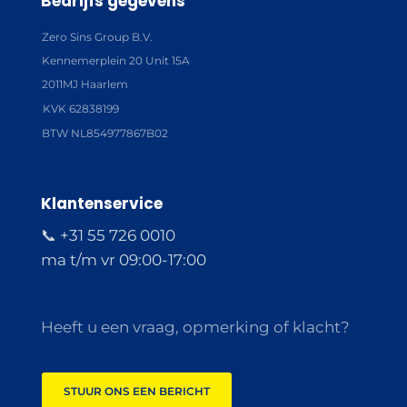
Bedrijfs gegevens
Zero Sins Group B.V.
Kennemerplein 20 Unit 15A
2011MJ Haarlem
KVK 62838199
BTW NL854977867B02
Klantenservice
📞 +31 55 726 0010
ma t/m vr 09:00-17:00
Heeft u een vraag, opmerking of klacht?
STUUR ONS EEN BERICHT