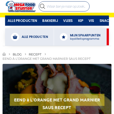
ALLE PRODUCTEN
BAKKERIJ
VLEES
KIP
VIS
SNACKS
MIJN SPAARPUNTEN
ALLE PRODUCTEN
loyaliteitsprogramma
BLOG
RECEPT
EEND À L’ORANGE MET GRAND MARNIER SAUS RECEPT