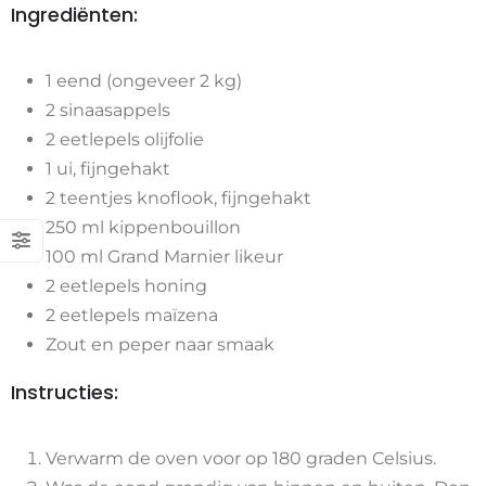
Ingrediënten:
1 eend (ongeveer 2 kg)
2 sinaasappels
2 eetlepels olijfolie
1 ui, fijngehakt
2 teentjes knoflook, fijngehakt
250 ml kippenbouillon
100 ml Grand Marnier likeur
2 eetlepels honing
2 eetlepels maïzena
Zout en peper naar smaak
Instructies:
Verwarm de oven voor op 180 graden Celsius.