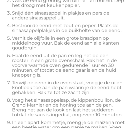
Was de eend grondig van binnen en buiten. Dep
het droog met keukenpapier.
Snijd één sinaasappel in plakjes en pers de
andere sinaasappel uit.
Bestrooi de eend met zout en peper. Plaats de
sinaasappelplakjes in de buikholte van de eend.
Verhit de olijfolie in een grote braadpan op
middelhoog vuur. Bak de eend aan alle kanten
goudbruin.
Haal de eend uit de pan en leg het op een
rooster in een grote ovenschaal. Bak het in de
voorverwarmde oven gedurende 1 uur en 30
minuten, of totdat de eend gaar is en de huid
knapperig is.
Terwijl de eend in de oven staat, voeg je de ui en
knoflook toe aan de pan waarin je de eend hebt
gebakken. Bak ze tot ze zacht zijn.
Voeg het sinaasappelsap, de kippenbouillon, de
Grand Marnier en de honing toe aan de pan.
Breng het aan de kook en laat het sudderen
totdat de saus is ingedikt, ongeveer 10 minuten.
In een apart kommetje, meng je de maïzena met
een beetje water om een ​​papje te maken. Voeg