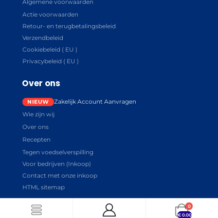
Algemene voorwaarden
Actie voorwaarden
Retour- en terugbetalingsbeleid
Verzendbeleid
Cookiebeleid ( EU )
Privacybeleid ( EU )
Over ons
Zakelijk Account Aanvragen
Wie zijn wij
Over ons
Recepten
Tegen voedselverspilling
Voor bedrijven (Inkoop)
Contact met onze inkoop
HTML sitemap
0
€
0.00