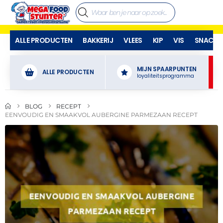
ALLE PRODUCTEN
BAKKERIJ
VLEES
KIP
VIS
SNACKS
MIJN SPAARPUNTEN
ALLE PRODUCTEN
loyaliteitsprogramma
BLOG
RECEPT
EENVOUDIG EN SMAAKVOL AUBERGINE PARMEZAAN RECEPT