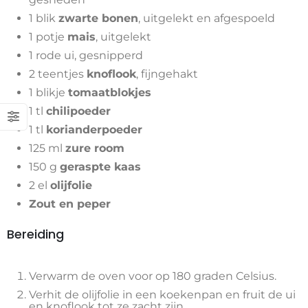
1 blik
zwarte bonen
, uitgelekt en afgespoeld
1 potje
mais
, uitgelekt
1 rode ui, gesnipperd
2 teentjes
knoflook
, fijngehakt
1 blikje
tomaatblokjes
1 tl
chilipoeder
1 tl
korianderpoeder
125 ml
zure room
150 g
geraspte kaas
2 el
olijfolie
Zout en peper
Bereiding
Verwarm de oven voor op 180 graden Celsius.
Verhit de olijfolie in een koekenpan en fruit de ui
en knoflook tot ze zacht zijn.