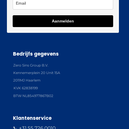
Aanmelden
Bedrijfs gegevens
Zero Sins Group B.V.
Kennemerplein 20 Unit 15A
2011MJ Haarlem
KVK 62838199
BTW NL854977867B02
Klantenservice
📞 +31 55 726 0010