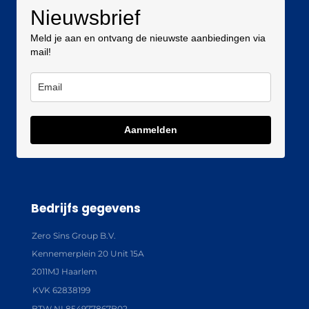
Nieuwsbrief
Meld je aan en ontvang de nieuwste aanbiedingen via
mail!
Aanmelden
Bedrijfs gegevens
Zero Sins Group B.V.
Kennemerplein 20 Unit 15A
2011MJ Haarlem
KVK 62838199
BTW NL854977867B02