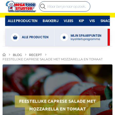
ALLE PRODUCTEN
BAKKERIJ
VLEES
KIP
VIS
SNACKS
MIJN SPAARPUNTEN
ALLE PRODUCTEN
loyaliteitsprogramma
BLOG
RECEPT
FEESTELIJKE CAPRESE SALADE MET MOZZARELLA EN TOMAAT