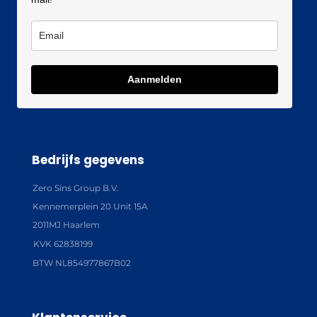
Aanmelden
Bedrijfs gegevens
Zero Sins Group B.V.
Kennemerplein 20 Unit 15A
2011MJ Haarlem
KVK 62838199
BTW NL854977867B02