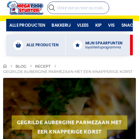
ALLE PRODUCTEN
BAKKERIJ
VLEES
KIP
VIS
SNACKS
MIJN SPAARPUNTEN
ALLE PRODUCTEN
loyaliteitsprogramma
BLOG
RECEPT
GEGRILDE AUBERGINE PARMEZAAN MET EEN KNAPPERIGE KORST