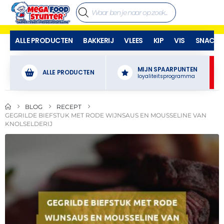
ALLE PRODUCTEN
BAKKERIJ
VLEES
KIP
VIS
SNACKS
MIJN SPAARPUNTEN
ALLE PRODUCTEN
loyaliteitsprogramma
BLOG
RECEPT
GEGRILDE BIEFSTUK MET RODE WIJNSAUS EN MOUSSELINE VAN
KNOLSELDERIJ