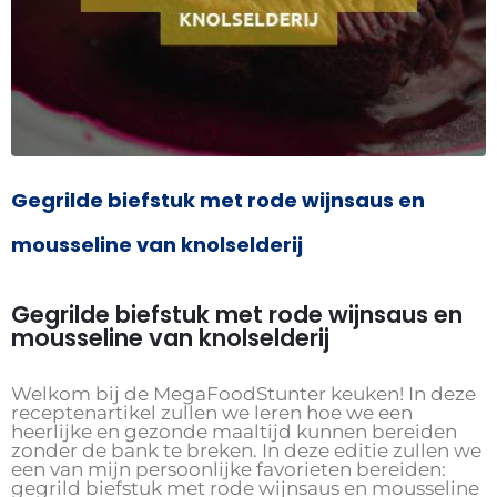
Gegrilde biefstuk met rode wijnsaus en
mousseline van knolselderij
Gegrilde biefstuk met rode wijnsaus en
mousseline van knolselderij
Welkom bij de MegaFoodStunter keuken! In deze
receptenartikel zullen we leren hoe we een
heerlijke en gezonde maaltijd kunnen bereiden
zonder de bank te breken. In deze editie zullen we
een van mijn persoonlijke favorieten bereiden:
gegrild biefstuk met rode wijnsaus en mousseline