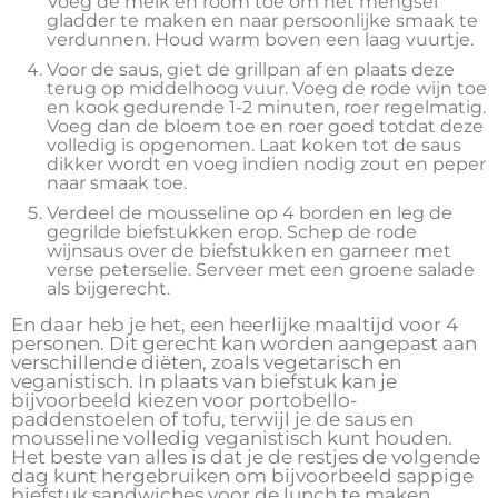
Voeg de melk en room toe om het mengsel
gladder te maken en naar persoonlijke smaak te
verdunnen. Houd warm boven een laag vuurtje.
Voor de saus, giet de grillpan af en plaats deze
terug op middelhoog vuur. Voeg de rode wijn toe
en kook gedurende 1-2 minuten, roer regelmatig.
Voeg dan de bloem toe en roer goed totdat deze
volledig is opgenomen. Laat koken tot de saus
dikker wordt en voeg indien nodig zout en peper
naar smaak toe.
Verdeel de mousseline op 4 borden en leg de
gegrilde biefstukken erop. Schep de rode
wijnsaus over de biefstukken en garneer met
verse peterselie. Serveer met een groene salade
als bijgerecht.
En daar heb je het, een heerlijke maaltijd voor 4
personen. Dit gerecht kan worden aangepast aan
verschillende diëten, zoals vegetarisch en
veganistisch. In plaats van biefstuk kan je
bijvoorbeeld kiezen voor portobello-
paddenstoelen of tofu, terwijl je de saus en
mousseline volledig veganistisch kunt houden.
Het beste van alles is dat je de restjes de volgende
dag kunt hergebruiken om bijvoorbeeld sappige
biefstuk sandwiches voor de lunch te maken.