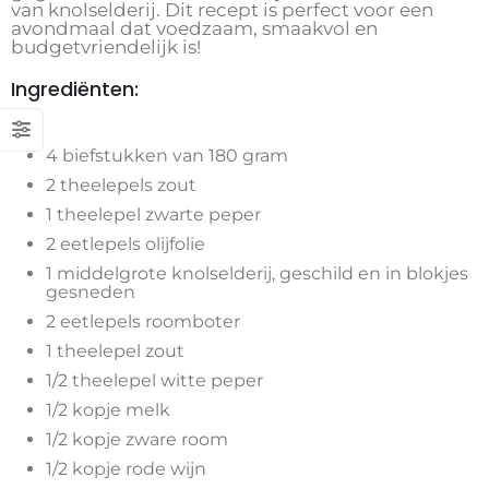
van knolselderij. Dit recept is perfect voor een
avondmaal dat voedzaam, smaakvol en
budgetvriendelijk is!
Ingrediënten:
4 biefstukken van 180 gram
2 theelepels zout
1 theelepel zwarte peper
2 eetlepels olijfolie
1 middelgrote knolselderij, geschild en in blokjes
gesneden
2 eetlepels roomboter
1 theelepel zout
1/2 theelepel witte peper
1/2 kopje melk
1/2 kopje zware room
1/2 kopje rode wijn