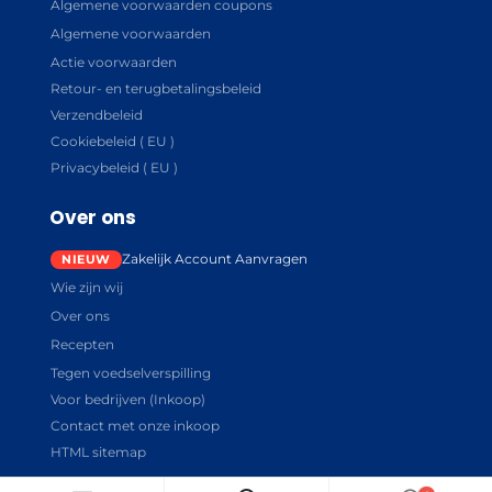
Algemene voorwaarden coupons
Algemene voorwaarden
Actie voorwaarden
Retour- en terugbetalingsbeleid
Verzendbeleid
Cookiebeleid ( EU )
Privacybeleid ( EU )
Over ons
Zakelijk Account Aanvragen
Wie zijn wij
Over ons
Recepten
Tegen voedselverspilling
Voor bedrijven (Inkoop)
Contact met onze inkoop
HTML sitemap