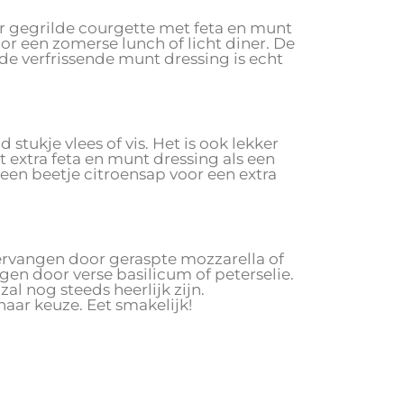
or gegrilde courgette met feta en munt
voor een zomerse lunch of licht diner. De
e verfrissende munt dressing is echt
 stukje vlees of vis. Het is ook lekker
extra feta en munt dressing als een
een beetje citroensap voor een extra
vervangen door geraspte mozzarella of
en door verse basilicum of peterselie.
al nog steeds heerlijk zijn.
aar keuze. Eet smakelijk!