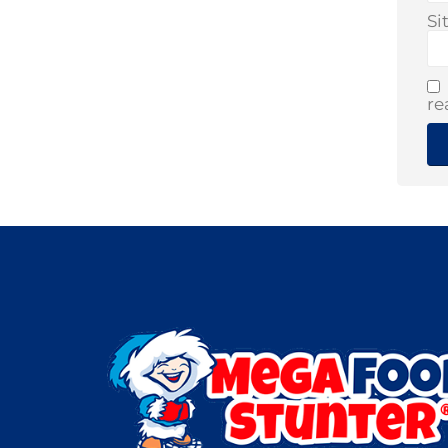
Si
re