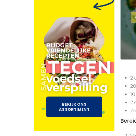
BUDGET
VRIENDELIJKE
RECEPTEN
TEGEN
SAMEN
voedsel
2 
verspilling
20
10
2 
BEKIJK ONS
ASSORTIMENT
Zo
Berei
Ve