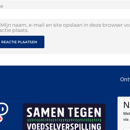
te
Mijn naam, e-mail en site opslaan in deze browser v
actie plaats.
Ont
N
Mel
via