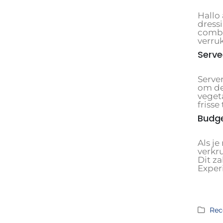
Hallo
dressi
combi
verruk
Serve
Server
om de
veget
frisse
Budge
Als j
verkr
Dit za
Exper
Rec