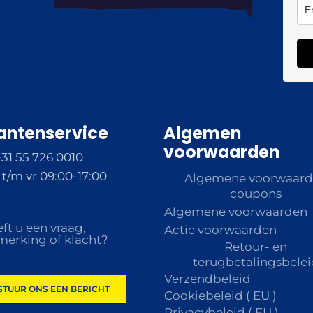
antenservice
Algemen
voorwaarden
+31 55 726 0010
t/m vr 09:00-17:00
Algemene voorwaar
coupons
Algemene voorwaarden
ft u een vraag,
Actie voorwaarden
erking of klacht?
Retour- en
terugbetalingsbelei
Verzendbeleid
STUUR ONS EEN BERICHT
Cookiebeleid ( EU )
Privacybeleid ( EU )