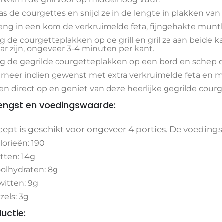
s de courgettes en snijd ze in de lengte in plakken van
ng in een kom de verkruimelde feta, fijngehakte muntblaa
g de courgetteplakken op de grill en gril ze aan beide 
ar zijn, ongeveer 3-4 minuten per kant.
g de gegrilde courgetteplakken op een bord en schep 
rneer indien gewenst met extra verkruimelde feta en m
en direct op en geniet van deze heerlijke gegrilde cour
ngst en voedingswaarde:
cept is geschikt voor ongeveer 4 porties. De voedings
lorieën: 190
tten: 14g
olhydraten: 8g
witten: 9g
zels: 3g
ductie: