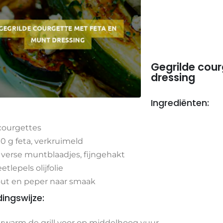
Gegrilde cour
dressing
Ingrediënten:
courgettes
0 g feta, verkruimeld
 verse muntblaadjes, fijngehakt
eetlepels olijfolie
ut en peper naar smaak
dingswijze:
rwarm de grill voor op middelhoog vuur.