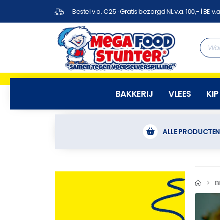
Bestel v.a. €25 · Gratis bezorgd NL v.a. 100,- | BE v.a
BAKKERIJ
VLEES
KIP
ALLE PRODUCTE
B