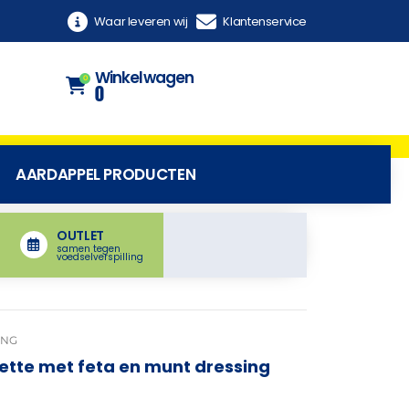
Waar leveren wij
Klantenservice
Winkelwagen
0
0
AARDAPPEL PRODUCTEN
OUTLET
samen tegen
voedselverspilling
ING
ette met feta en munt dressing