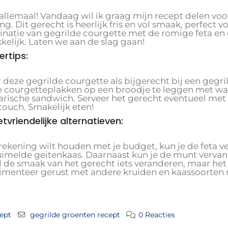
 allemaal! Vandaag wil ik graag mijn recept delen vo
ng. Dit gerecht is heerlijk fris en vol smaak, perfect 
natie van gegrilde courgette met de romige feta en d
kelijk. Laten we aan de slag gaan!
ertips:
 deze gegrilde courgette als bijgerecht bij een gegrild
 courgetteplakken op een broodje te leggen met wat 
arische sandwich. Serveer het gerecht eventueel met 
 touch. Smakelijk eten!
tvriendelijke alternatieven:
e rekening wilt houden met je budget, kun je de feta 
uimelde geitenkaas. Daarnaast kun je de munt vervang
l de smaak van het gerecht iets veranderen, maar het z
imenteer gerust met andere kruiden en kaassoorten n
ept
gegrilde groenten recept
0 Reacties