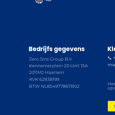
Bedrijfs gegevens
Kl
📞 
Zero Sins Group B.V.
ma 
Kennemerplein 20 Unit 15A
2011MJ Haarlem
KVK 62838199
Hee
BTW NL854977867B02
opm