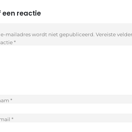
 een reactie
 e-mailadres wordt niet gepubliceerd.
Vereiste veld
actie
*
aam
*
mail
*