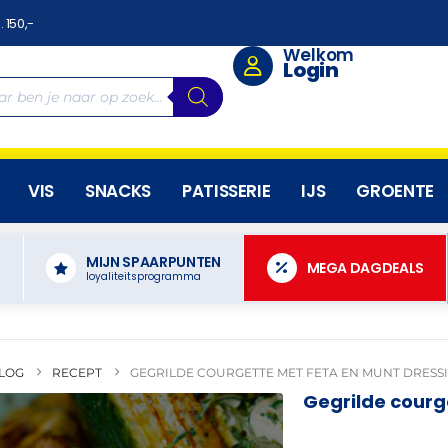
. 150,-
Welkom
Login
VIS
SNACKS
PATISSERIE
IJS
GROENTE
MIJN SPAARPUNTEN
N
MEGA DAGDEALS
loyaliteitsprogramma
LOG
RECEPT
GEGRILDE COURGETTE MET FETA EN MUNT DRESS
Gegrilde courg