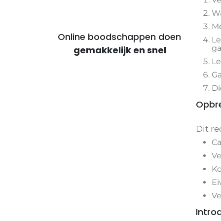
Wa
Me
Online boodschappen doen
Le
ga
voor voordelige maaltijden
Le
Ga
Di
Opbre
Dit re
Ca
Ve
Ko
Ei
Ve
Intro