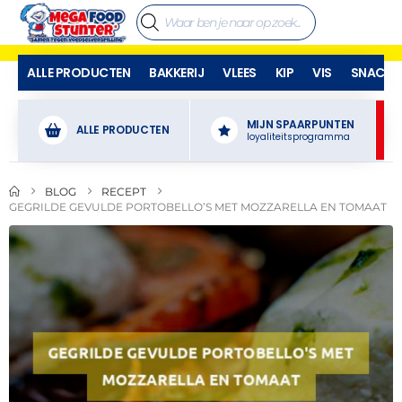
ALLE PRODUCTEN
BAKKERIJ
VLEES
KIP
VIS
SNACKS
MIJN SPAARPUNTEN
ALLE PRODUCTEN
loyaliteitsprogramma
BLOG
RECEPT
GEGRILDE GEVULDE PORTOBELLO’S MET MOZZARELLA EN TOMAAT