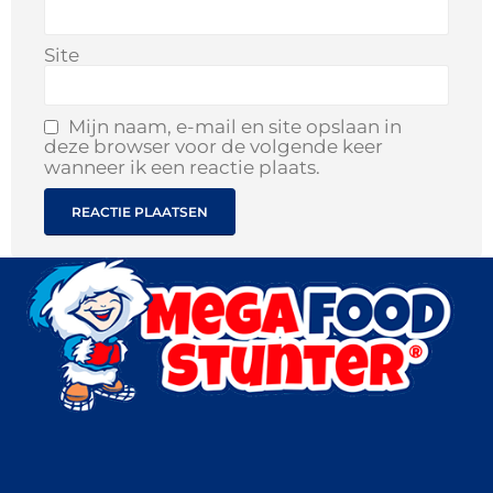
Site
Mijn naam, e-mail en site opslaan in
deze browser voor de volgende keer
wanneer ik een reactie plaats.