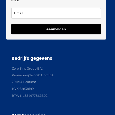
mail!
Aanmelden
Bedrijfs gegevens
Zero Sins Group B.V.
Kennemerplein 20 Unit 15A
2011MJ Haarlem
KVK 62838199
BTW NL854977867B02