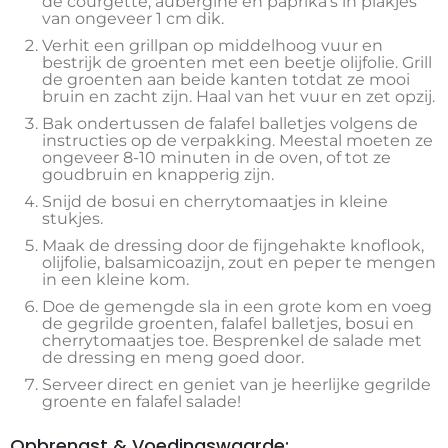
de courgette, aubergine en paprika’s in plakjes
van ongeveer 1 cm dik.
Verhit een grillpan op middelhoog vuur en
bestrijk de groenten met een beetje olijfolie. Grill
de groenten aan beide kanten totdat ze mooi
bruin en zacht zijn. Haal van het vuur en zet opzij.
Bak ondertussen de falafel balletjes volgens de
instructies op de verpakking. Meestal moeten ze
ongeveer 8-10 minuten in de oven, of tot ze
goudbruin en knapperig zijn.
Snijd de bosui en cherrytomaatjes in kleine
stukjes.
Maak de dressing door de fijngehakte knoflook,
olijfolie, balsamicoazijn, zout en peper te mengen
in een kleine kom.
Doe de gemengde sla in een grote kom en voeg
de gegrilde groenten, falafel balletjes, bosui en
cherrytomaatjes toe. Besprenkel de salade met
de dressing en meng goed door.
Serveer direct en geniet van je heerlijke gegrilde
groente en falafel salade!
Opbrengst & Voedingswaarde: