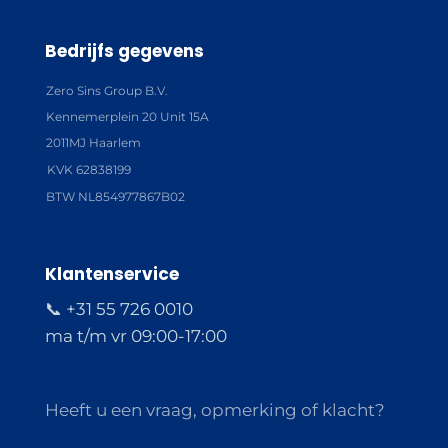
Bedrijfs gegevens
Zero Sins Group B.V.
Kennemerplein 20 Unit 15A
2011MJ Haarlem
KVK 62838199
BTW NL854977867B02
Klantenservice
📞 +31 55 726 0010
ma t/m vr 09:00-17:00
Heeft u een vraag, opmerking of klacht?