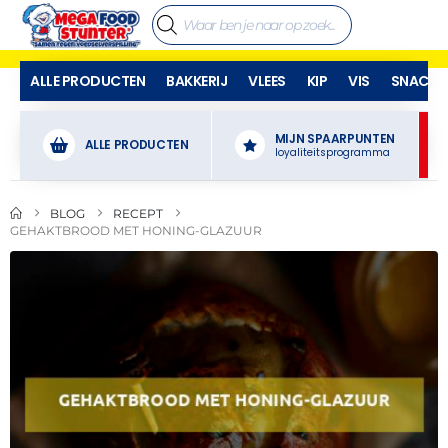
ALLE PRODUCTEN
BAKKERIJ
VLEES
KIP
VIS
SNACKS
MIJN SPAARPUNTEN
ALLE PRODUCTEN
loyaliteitsprogramma
BLOG
RECEPT
GEHAKTBROOD MET HONING-GLAZUUR