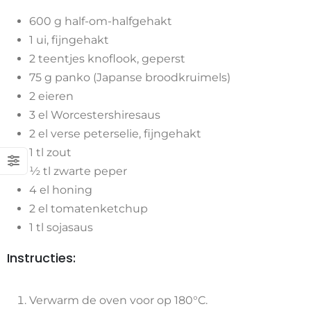
600 g half-om-halfgehakt
1 ui, fijngehakt
2 teentjes knoflook, geperst
75 g panko (Japanse broodkruimels)
2 eieren
3 el Worcestershiresaus
2 el verse peterselie, fijngehakt
1 tl zout
½ tl zwarte peper
4 el honing
2 el tomatenketchup
1 tl sojasaus
Instructies:
Verwarm de oven voor op 180°C.