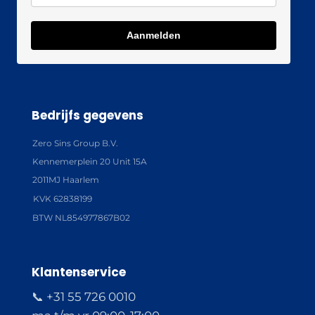
Aanmelden
Bedrijfs gegevens
Zero Sins Group B.V.
Kennemerplein 20 Unit 15A
2011MJ Haarlem
KVK 62838199
BTW NL854977867B02
Klantenservice
📞 +31 55 726 0010