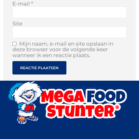
E-mail
*
Site
Mijn naam, e-mail en site opslaan in
deze browser voor de volgende keer
wanneer ik een reactie plaats.