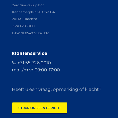
Zero Sins Group B.V.
Kennemerplein 20 Unit 15A
2011MJ Haarlem
KVK 62838199
BTW NL854977867B02
Klantenservice
📞 +31 55 726 0010
ma t/m vr 09:00-17:00
Heeft u een vraag, opmerking of klacht?
STUUR ONS EEN BERICHT