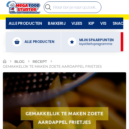
ALLE PRODUCTEN
BAKKERIJ
VLEES
KIP
VIS
SNACKS
MIJN SPAARPUNTEN
ALLE PRODUCTEN
loyaliteitsprogramma
BLOG
RECEPT
GEMAKKELIJK TE MAKEN ZOETE AARDAPPEL FRIETJES