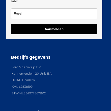
mail!
Aanmelden
Bedrijfs gegevens
Zero Sins Group B.V.
Kennemerplein 20 Unit 15A
2011MJ Haarlem
KVK 62838199
BTW NL854977867B02