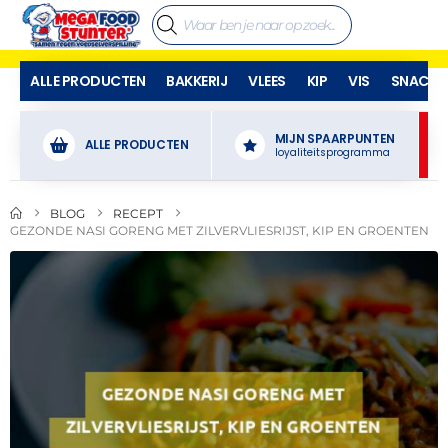
ALLE PRODUCTEN
BAKKERIJ
VLEES
KIP
VIS
SNACKS
MIJN SPAARPUNTEN
ALLE PRODUCTEN
loyaliteitsprogramma
BLOG
RECEPT
GEZONDE NASI GORENG MET ZILVERVLIESRIJST, KIP EN GROENTEN