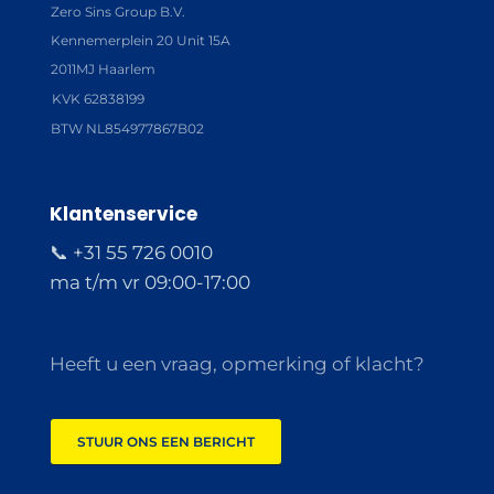
Zero Sins Group B.V.
Kennemerplein 20 Unit 15A
2011MJ Haarlem
KVK 62838199
BTW NL854977867B02
Klantenservice
📞 +31 55 726 0010
ma t/m vr 09:00-17:00
Heeft u een vraag, opmerking of klacht?
STUUR ONS EEN BERICHT