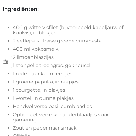
Ingrediënten:
400 g witte visfilet (bijvoorbeeld kabeljauw of
koolvis), in blokjes
2 eetlepels Thaise groene currypasta
400 ml kokosmelk
2 limoenblaadjes
1 stengel citroengras, gekneusd
1 rode paprika, in reepjes
1 groene paprika, in reepjes
1 courgette, in plakjes
1 wortel, in dunne plakjes
Handvol verse basilicumblaadjes
Optioneel: verse korianderblaadjes voor
garnering
Zout en peper naar smaak