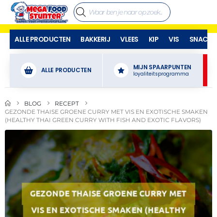
ALLE PRODUCTEN
BAKKERIJ
VLEES
KIP
VIS
SNACKS
MIJN SPAARPUNTEN
ALLE PRODUCTEN
loyaliteitsprogramma
BLOG
RECEPT
GEZONDE THAISE GROENE CURRY MET VIS EN EXOTISCHE SMAKEN
(HEALTHY THAI GREEN CURRY WITH FISH AND EXOTIC FLAVORS)