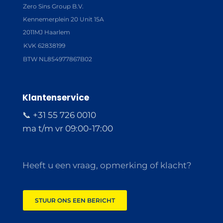
Zero Sins Group B.V.
Kennemerplein 20 Unit 15A
2011MJ Haarlem
KVK 62838199
BTW NL854977867B02
Klantenservice
📞 +31 55 726 0010
ma t/m vr 09:00-17:00
Heeft u een vraag, opmerking of klacht?
STUUR ONS EEN BERICHT