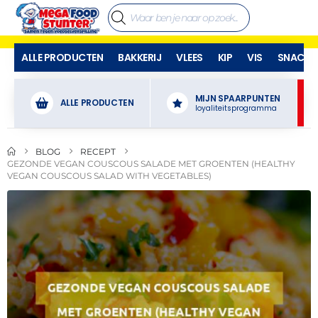
ALLE PRODUCTEN
BAKKERIJ
VLEES
KIP
VIS
SNACKS
MIJN SPAARPUNTEN
ALLE PRODUCTEN
loyaliteitsprogramma
BLOG
RECEPT
GEZONDE VEGAN COUSCOUS SALADE MET GROENTEN (HEALTHY
VEGAN COUSCOUS SALAD WITH VEGETABLES)