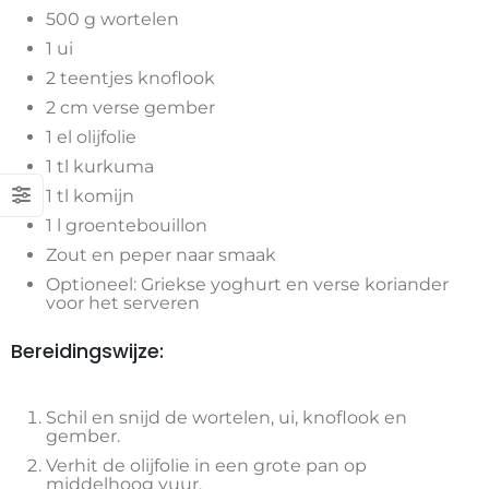
500 g wortelen
1 ui
2 teentjes knoflook
2 cm verse gember
1 el olijfolie
1 tl kurkuma
1 tl komijn
1 l groentebouillon
Zout en peper naar smaak
Optioneel: Griekse yoghurt en verse koriander
voor het serveren
Bereidingswijze:
Schil en snijd de wortelen, ui, knoflook en
gember.
Verhit de olijfolie in een grote pan op
middelhoog vuur.