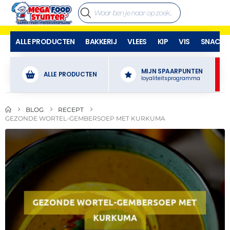
ALLE PRODUCTEN
BAKKERIJ
VLEES
KIP
VIS
SNACKS
MIJN SPAARPUNTEN
ALLE PRODUCTEN
loyaliteitsprogramma
BLOG
RECEPT
GEZONDE WORTEL-GEMBERSOEP MET KURKUMA