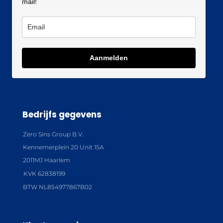
mail!
Aanmelden
Bedrijfs gegevens
Zero Sins Group B.V.
Kennemerplein 20 Unit 15A
2011MJ Haarlem
KVK 62838199
BTW NL854977867B02