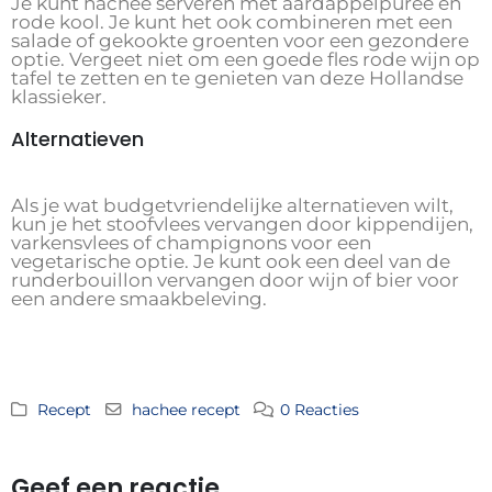
Je kunt hachee serveren met aardappelpuree en
rode kool. Je kunt het ook combineren met een
salade of gekookte groenten voor een gezondere
optie. Vergeet niet om een ​​goede fles rode wijn op
tafel te zetten en te genieten van deze Hollandse
klassieker.
Alternatieven
Als je wat budgetvriendelijke alternatieven wilt,
kun je het stoofvlees vervangen door kippendijen,
varkensvlees of champignons voor een
vegetarische optie. Je kunt ook een deel van de
runderbouillon vervangen door wijn of bier voor
een andere smaakbeleving.
Recept
hachee recept
0 Reacties
Geef een reactie