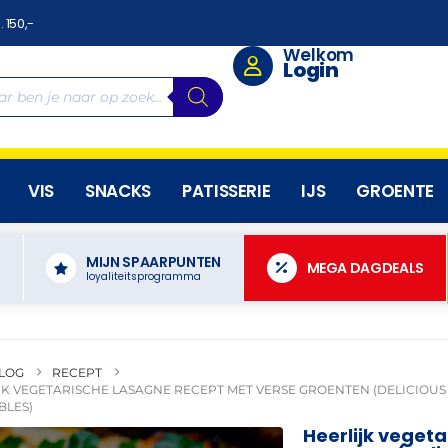
. 150,-
Welkom
Login
VIS
SNACKS
PATISSERIE
IJS
GROENTE
MIJN SPAARPUNTEN
N
MEGA DAGDEALS
loyaliteitsprogramma
LOG
RECEPT
JK VEGETARISCHE LASAGNE RECEPT MET VERSE GROENTEN (DELICIOUS
BLES)
Heerlijk veget