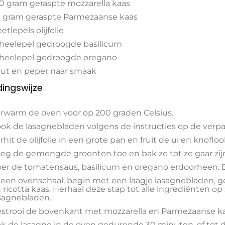
0 gram geraspte mozzarella kaas
 gram geraspte Parmezaanse kaas
eetlepels olijfolie
theelepel gedroogde basilicum
theelepel gedroogde oregano
ut en peper naar smaak
dingswijze
rwarm de oven voor op 200 graden Celsius.
ok de lasagnebladen volgens de instructies op de verpa
rhit de olijfolie in een grote pan en fruit de ui en knoflook
eg de gemengde groenten toe en bak ze tot ze gaar zij
er de tomatensaus, basilicum en oregano erdoorheen. 
 een ovenschaal, begin met een laagje lasagnebladen,
 ricotta kaas. Herhaal deze stap tot alle ingrediënten op
sagnebladen.
strooi de bovenkant met mozzarella en Parmezaanse ka
k de lasagne in de oven gedurende 30 minuten, of tot 