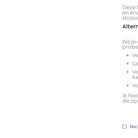
Deze 
en kn
strooi
Alter
Als je
probe
Ve
Ge
Ve
ka
Vo
Ik hoo
de op
Rec