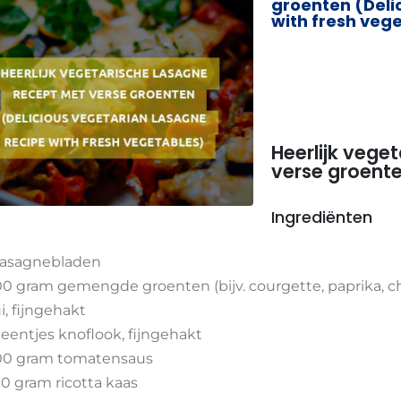
groenten (Deli
with fresh veg
Heerlijk vege
verse groent
Ingrediënten
lasagnebladen
0 gram gemengde groenten (bijv. courgette, paprika, 
ui, fijngehakt
teentjes knoflook, fijngehakt
0 gram tomatensaus
0 gram ricotta kaas