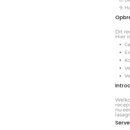
Ha
Opbr
Dit r
Hier 
Ca
Ei
Ko
Ve
Ve
Intro
Welko
recept
nu ee
lasag
Serve