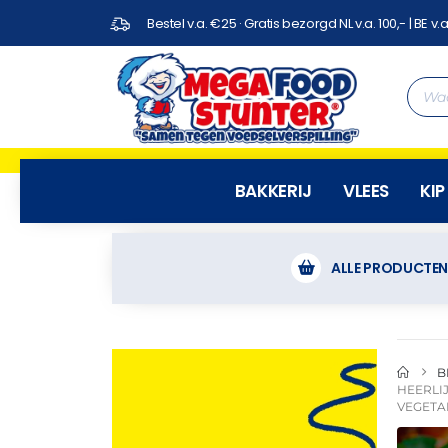
Bestel v.a. €25 · Gratis bezorgd NL v.a. 100,- | BE v.a
BAKKERIJ
VLEES
KIP
ALLE PRODUCTE
B
HEERLI
VEGETA