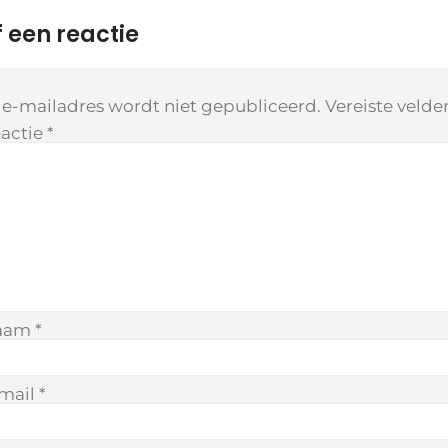
 een reactie
 e-mailadres wordt niet gepubliceerd.
Vereiste veld
actie
*
aam
*
mail
*