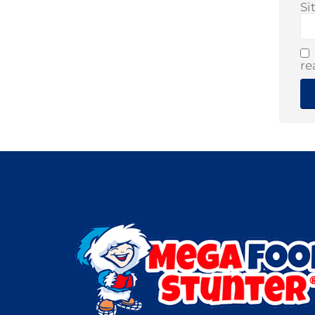
Si
re