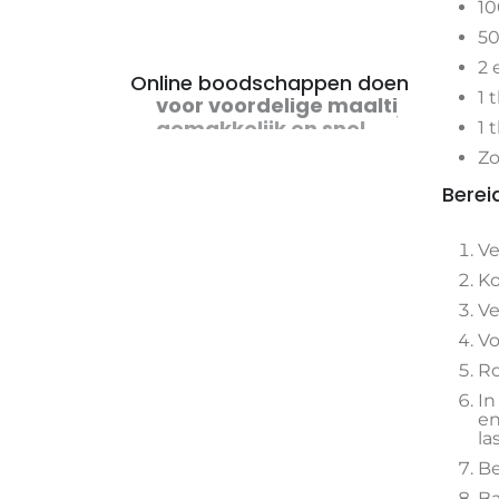
10
50
2 
Online boodschappen doen
1 
voor voordelige maaltijden
1 
Zo
Berei
Ve
Ko
Ve
Vo
Ro
In
en
la
Be
Ba