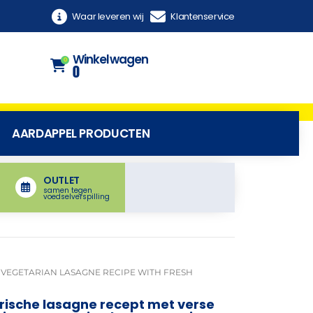
Waar leveren wij
Klantenservice
Winkelwagen
0
0
AARDAPPEL PRODUCTEN
OUTLET
samen tegen
voedselverspilling
 VEGETARIAN LASAGNE RECIPE WITH FRESH
arische lasagne recept met verse