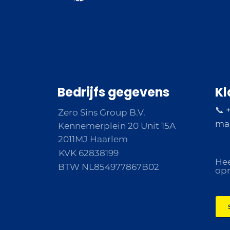
Bedrijfs gegevens
Kl
📞 
Zero Sins Group B.V.
ma 
Kennemerplein 20 Unit 15A
2011MJ Haarlem
KVK 62838199
Hee
BTW NL854977867B02
opm