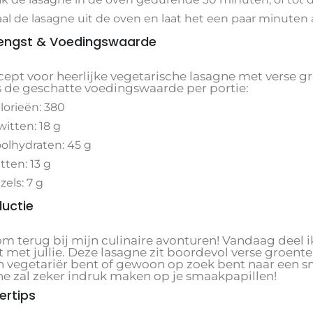
al de lasagne uit de oven en laat het een paar minuten a
engst & Voedingswaarde
ecept voor heerlijke vegetarische lasagne met verse g
is de geschatte voedingswaarde per portie:
lorieën: 380
witten: 18 g
olhydraten: 45 g
tten: 13 g
zels: 7 g
ductie
m terug bij mijn culinaire avonturen! Vandaag deel ik
 met jullie. Deze lasagne zit boordevol verse groente
n vegetariër bent of gewoon op zoek bent naar een sm
ne zal zeker indruk maken op je smaakpapillen!
ertips