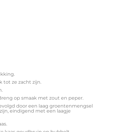
kking.
 tot ze zacht zijn.
n.
Breng op smaak met zout en peper.
 gevolgd door een laag groentenmengsel
 zijn, eindigend met een laagje
as.
de kaas goudbruin en bubbelt.