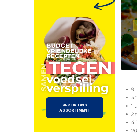
BUDGET
VRIENDELIJKE
RECEPTEN
TEGEN
SAMEN
voedsel
verspilling
9 
40
BEKIJK ONS
1 
ASSORTIMENT
2 
40
20