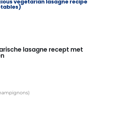
cious vegetarian lasagne recipe
etables)
tarische lasagne recept met
en
champignons)