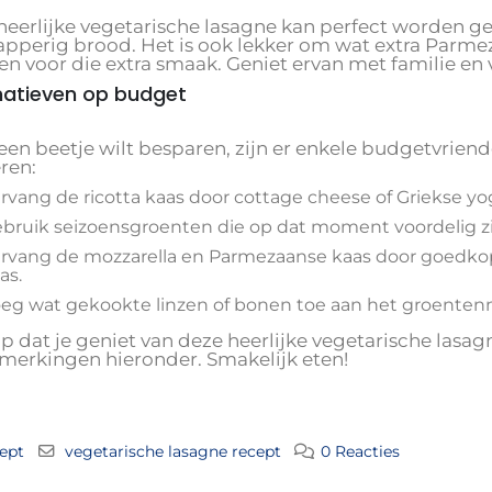
heerlijke vegetarische lasagne kan perfect worden ge
apperig brood. Het is ook lekker om wat extra Parme
en voor die extra smaak. Geniet ervan met familie en 
natieven op budget
 een beetje wilt besparen, zijn er enkele budgetvriende
ren:
rvang de ricotta kaas door cottage cheese of Griekse yo
bruik seizoensgroenten die op dat moment voordelig zi
rvang de mozzarella en Parmezaanse kaas door goedkope
as.
eg wat gekookte linzen of bonen toe aan het groentenme
p dat je geniet van deze heerlijke vegetarische lasag
merkingen hieronder. Smakelijk eten!
ept
vegetarische lasagne recept
0 Reacties