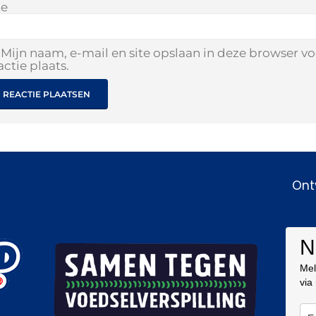
te
Mijn naam, e-mail en site opslaan in deze browser v
actie plaats.
Ont
N
Mel
via