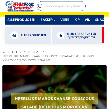
ALLE PRODUCTEN
BAKKERIJ
VLEES
KIP
VIS
SNACKS
MIJN SPAARPUNTEN
ALLE PRODUCTEN
loyaliteitsprogramma
BLOG
RECEPT
HEERLIJKE MAROKKAANSE COUSCOUS SALADE (DELICIOUS
MOROCCAN COUSCOUS SALAD)