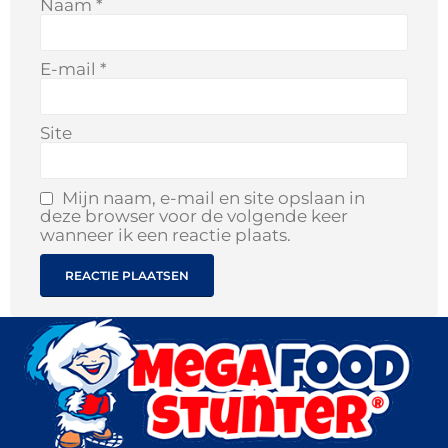
Naam
*
E-mail
*
Site
Mijn naam, e-mail en site opslaan in
deze browser voor de volgende keer
wanneer ik een reactie plaats.