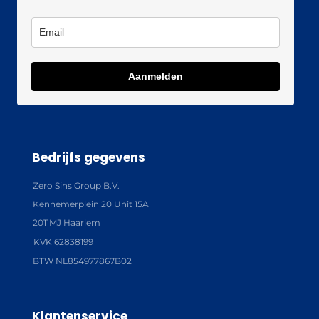
Aanmelden
Bedrijfs gegevens
Zero Sins Group B.V.
Kennemerplein 20 Unit 15A
2011MJ Haarlem
KVK 62838199
BTW NL854977867B02
Klantenservice