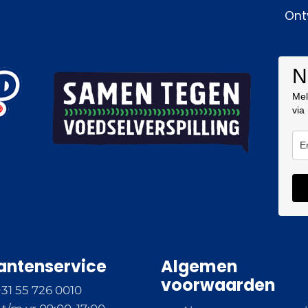
Ont
N
Mel
via
antenservice
Algemen
voorwaarden
+31 55 726 0010