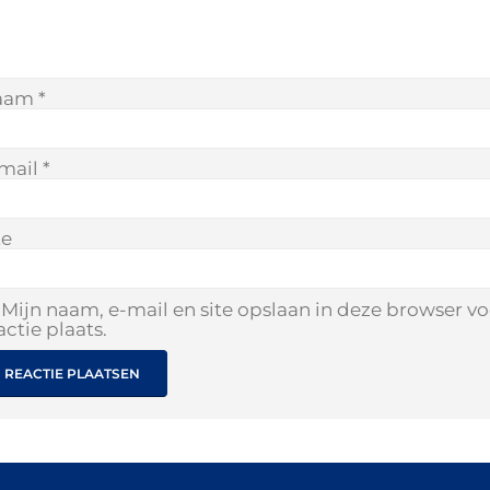
aam
*
mail
*
te
Mijn naam, e-mail en site opslaan in deze browser v
actie plaats.