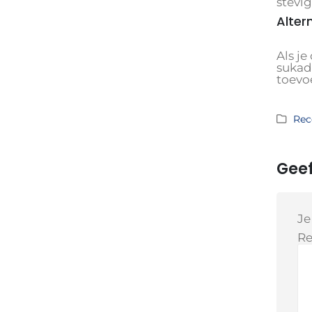
stevig
Alter
Als j
sukad
toevoe
Rec
Geef
Je
Re