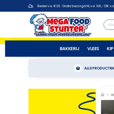
Bestel v.a. €25 · Gratis bezorgd NL v.a. 100,- | BE v.a
BAKKERIJ
VLEES
KIP
ALLE PRODUCTE
B