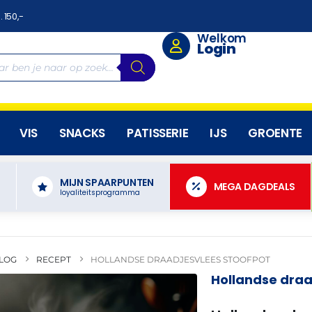
. 150,-
Welkom
Login
VIS
SNACKS
PATISSERIE
IJS
GROENTE
MIJN SPAARPUNTEN
N
MEGA DAGDEALS
loyaliteitsprogramma
LOG
RECEPT
HOLLANDSE DRAADJESVLEES STOOFPOT
Hollandse draa