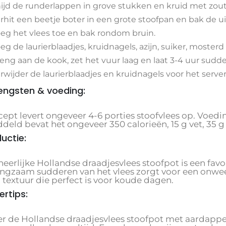
ijd de runderlappen in grove stukken en kruid met zout
rhit een beetje boter in een grote stoofpan en bak de uie
eg het vlees toe en bak rondom bruin.
eg de laurierblaadjes, kruidnagels, azijn, suiker, mosterd
eng aan de kook, zet het vuur laag en laat 3-4 uur sudder
rwijder de laurierblaadjes en kruidnagels voor het serve
ngsten & voeding:
ecept levert ongeveer 4-6 porties stoofvlees op. Voed
eld bevat het ongeveer 350 calorieën, 15 g vet, 35 g
ductie:
heerlijke Hollandse draadjesvlees stoofpot is een fav
angzaam sudderen van het vlees zorgt voor een onwe
textuur die perfect is voor koude dagen.
ertips:
er de Hollandse draadjesvlees stoofpot met aardapp