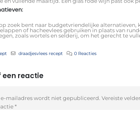
e en vullende maaltijd. Een glas rode wijn past ook pe
natieven:
e op zoek bent naar budgetvriendelijke alternatieven,
elappen of hacheevlees gebruiken in plaats van rund
gen, zoals wortels en selderij, om het gerecht te vul
ept
draadjesvlees recept
0 Reacties
 een reactie
 e-mailadres wordt niet gepubliceerd.
Vereiste veld
actie
*