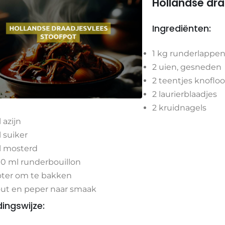
Hollandse dra
Ingrediënten:
1 kg runderlappe
2 uien, gesneden
2 teentjes knofloo
2 laurierblaadjes
2 kruidnagels
l azijn
tl suiker
tl mosterd
0 ml runderbouillon
ter om te bakken
ut en peper naar smaak
dingswijze: