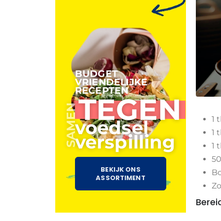
BUDGET
VRIENDELIJKE
RECEPTEN
TEGEN
SAMEN
1 t
voedsel
1 
verspilling
1 
50
BEKIJK ONS
Bo
ASSORTIMENT
Zo
Berei