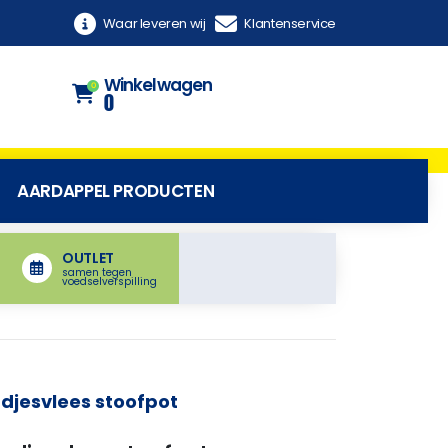
Waar leveren wij
Klantenservice
Winkelwagen
0
0
AARDAPPEL PRODUCTEN
OUTLET
samen tegen
voedselverspilling
djesvlees stoofpot