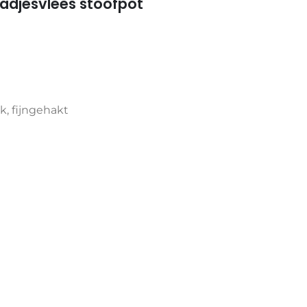
adjesvlees stoofpot
n
k, fijngehakt