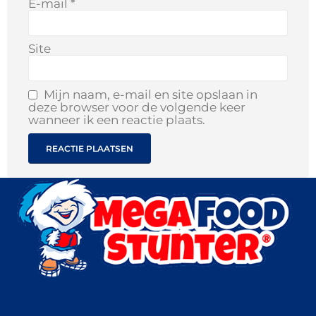
E-mail
*
Site
Mijn naam, e-mail en site opslaan in
deze browser voor de volgende keer
wanneer ik een reactie plaats.