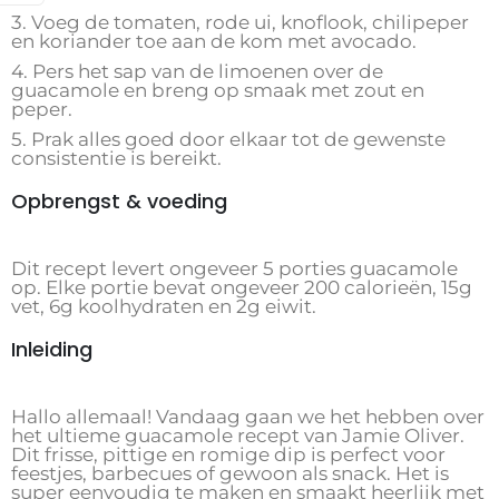
3. Voeg de tomaten, rode ui, knoflook, chilipeper
en koriander toe aan de kom met avocado.
4. Pers het sap van de limoenen over de
guacamole en breng op smaak met zout en
peper.
5. Prak alles goed door elkaar tot de gewenste
consistentie is bereikt.
Opbrengst & voeding
Dit recept levert ongeveer 5 porties guacamole
op. Elke portie bevat ongeveer 200 calorieën, 15g
vet, 6g koolhydraten en 2g eiwit.
Inleiding
Hallo allemaal! Vandaag gaan we het hebben over
het ultieme guacamole recept van Jamie Oliver.
Dit frisse, pittige en romige dip is perfect voor
feestjes, barbecues of gewoon als snack. Het is
super eenvoudig te maken en smaakt heerlijk met