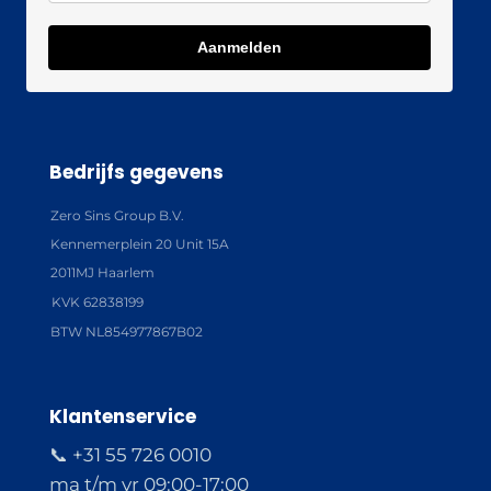
Aanmelden
Bedrijfs gegevens
Zero Sins Group B.V.
Kennemerplein 20 Unit 15A
2011MJ Haarlem
KVK 62838199
BTW NL854977867B02
Klantenservice
📞 +31 55 726 0010
ma t/m vr 09:00-17:00