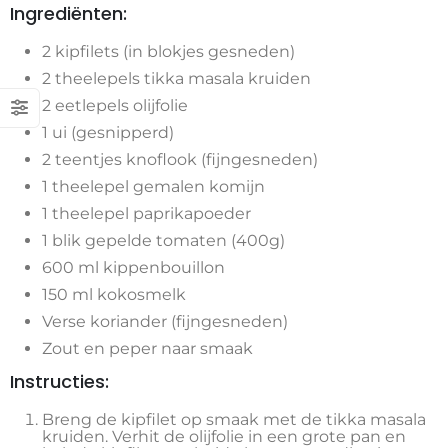
Ingrediënten:
2 kipfilets (in blokjes gesneden)
2 theelepels tikka masala kruiden
2 eetlepels olijfolie
1 ui (gesnipperd)
2 teentjes knoflook (fijngesneden)
1 theelepel gemalen komijn
1 theelepel paprikapoeder
1 blik gepelde tomaten (400g)
600 ml kippenbouillon
150 ml kokosmelk
Verse koriander (fijngesneden)
Zout en peper naar smaak
Instructies:
Breng de kipfilet op smaak met de tikka masala
kruiden. Verhit de olijfolie in een grote pan en