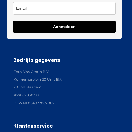
Aanmelden
Bedrijfs gegevens
Zero Sins Group B.V.
Kennemerplein 20 Unit 15A
2011MJ Haarlem
KVK 62838199
BTW NL854977867B02
Klantenservice