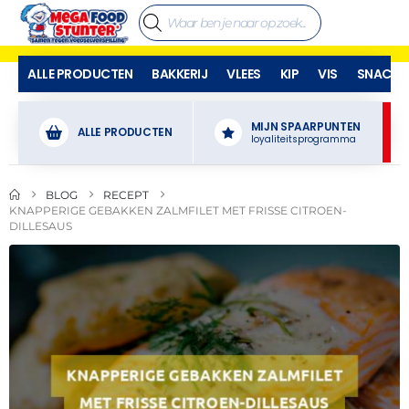
ALLE PRODUCTEN
BAKKERIJ
VLEES
KIP
VIS
SNACKS
MIJN SPAARPUNTEN
ALLE PRODUCTEN
loyaliteitsprogramma
BLOG
RECEPT
KNAPPERIGE GEBAKKEN ZALMFILET MET FRISSE CITROEN-
DILLESAUS