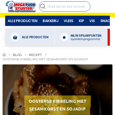
ALLE PRODUCTEN
BAKKERIJ
VLEES
KIP
VIS
SNACKS
MIJN SPAARPUNTEN
ALLE PRODUCTEN
loyaliteitsprogramma
BLOG
RECEPT
OOSTERSE KIBBELING MET SESAMKORST EN SOJADIP