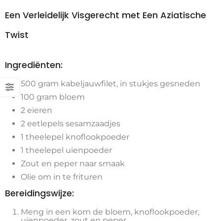
Een Verleidelijk Visgerecht met Een Aziatische
Twist
Ingrediënten:
500 gram kabeljauwfilet, in stukjes gesneden
100 gram bloem
2 eieren
2 eetlepels sesamzaadjes
1 theelepel knoflookpoeder
1 theelepel uienpoeder
Zout en peper naar smaak
Olie om in te frituren
Bereidingswijze:
Meng in een kom de bloem, knoflookpoeder,
uienpoeder, zout en peper.