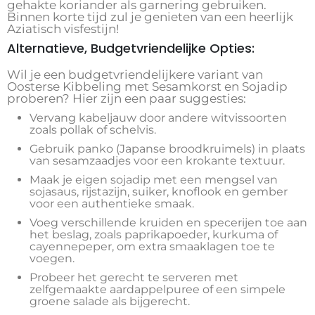
gehakte koriander als garnering gebruiken.
Binnen korte tijd zul je genieten van een heerlijk
Aziatisch visfestijn!
Alternatieve, Budgetvriendelijke Opties:
Wil je een budgetvriendelijkere variant van
Oosterse Kibbeling met Sesamkorst en Sojadip
proberen? Hier zijn een paar suggesties:
Vervang kabeljauw door andere witvissoorten
zoals pollak of schelvis.
Gebruik panko (Japanse broodkruimels) in plaats
van sesamzaadjes voor een krokante textuur.
Maak je eigen sojadip met een mengsel van
sojasaus, rijstazijn, suiker, knoflook en gember
voor een authentieke smaak.
Voeg verschillende kruiden en specerijen toe aan
het beslag, zoals paprikapoeder, kurkuma of
cayennepeper, om extra smaaklagen toe te
voegen.
Probeer het gerecht te serveren met
zelfgemaakte aardappelpuree of een simpele
groene salade als bijgerecht.