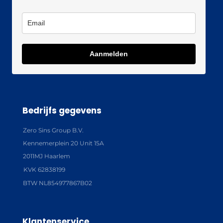
Aanmelden
Bedrijfs gegevens
Zero Sins Group B.V.
Kennemerplein 20 Unit 15A
2011MJ Haarlem
KVK 62838199
BTW NL854977867B02
Klantenservice