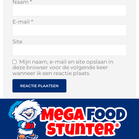
Naam
*
E-mail
*
Site
Mijn naam, e-mail en site opslaan in
deze browser voor de volgende keer
wanneer ik een reactie plaats.