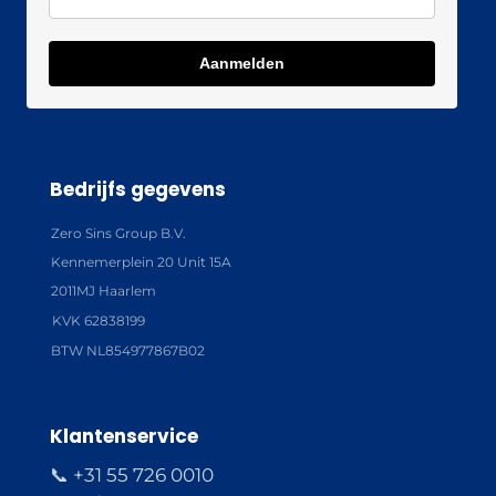
Aanmelden
Bedrijfs gegevens
Zero Sins Group B.V.
Kennemerplein 20 Unit 15A
2011MJ Haarlem
KVK 62838199
BTW NL854977867B02
Klantenservice
📞 +31 55 726 0010