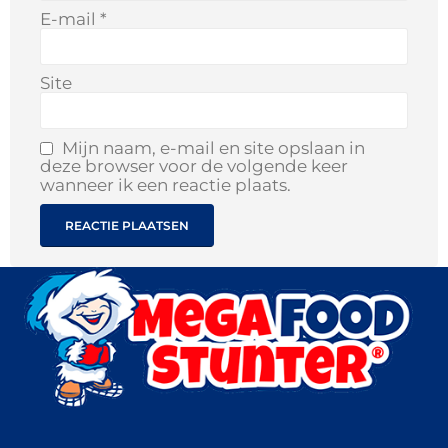
E-mail
*
Site
Mijn naam, e-mail en site opslaan in
deze browser voor de volgende keer
wanneer ik een reactie plaats.