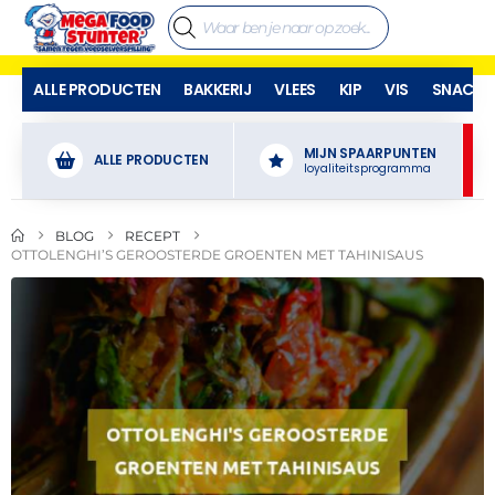
ALLE PRODUCTEN
BAKKERIJ
VLEES
KIP
VIS
SNACKS
MIJN SPAARPUNTEN
ALLE PRODUCTEN
loyaliteitsprogramma
BLOG
RECEPT
OTTOLENGHI’S GEROOSTERDE GROENTEN MET TAHINISAUS