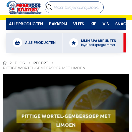
ALLE PRODUCTEN
BAKKERIJ
VLEES
KIP
VIS
SNACKS
MIJN SPAARPUNTEN
ALLE PRODUCTEN
loyaliteitsprogramma
BLOG
RECEPT
PITTIGE WORTEL-GEMBERSOEP MET LIMOEN