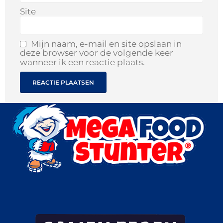
Site
Mijn naam, e-mail en site opslaan in
deze browser voor de volgende keer
wanneer ik een reactie plaats.