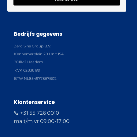
Bedrijfs gegevens
Zero Sins Group B.V.
Kennemerplein 20 Unit 15A
2011MJ Haarlem
KVK 62838199
BTW NL854977867B02
Klantenservice
📞 +31 55 726 0010
ma t/m vr 09:00-17:00