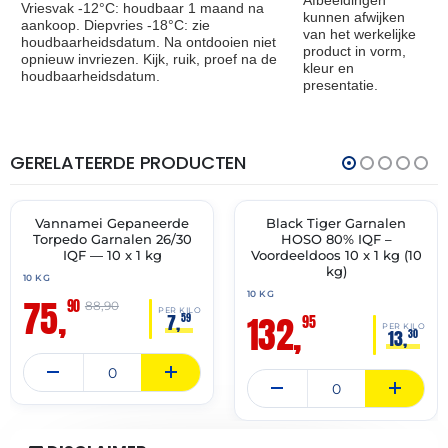
Afbeeldingen
Vriesvak -12°C: houdbaar 1 maand na
kunnen afwijken
aankoop. Diepvries -18°C: zie
van het werkelijke
houdbaarheidsdatum. Na ontdooien niet
product in vorm,
opnieuw invriezen. Kijk, ruik, proef na de
kleur en
houdbaarheidsdatum.
presentatie.
GERELATEERDE PRODUCTEN
THT:
THT:
24-
30-
08-
10-
2026
2027
Vannamei Gepaneerde
Black Tiger Garnalen
🔥 OP=OP
✓ VAST ASSORTIMENT
Torpedo Garnalen 26/30
HOSO 80% IQF –
IQF — 10 x 1 kg
Voordeeldoos 10 x 1 kg (10
kg)
10 KG
10 KG
75,
90
88,90
PER KILO
132,
7,
59
95
PER KILO
13,
30