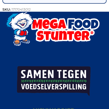
SKU:
17170413012
Categorie:
Vis