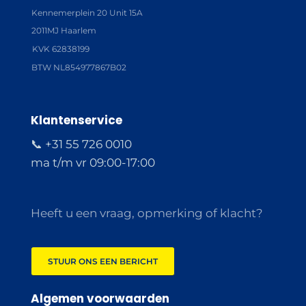
Kennemerplein 20 Unit 15A
2011MJ Haarlem
KVK 62838199
BTW NL854977867B02
Klantenservice
📞 +31 55 726 0010
ma t/m vr 09:00-17:00
Heeft u een vraag, opmerking of klacht?
STUUR ONS EEN BERICHT
Algemen voorwaarden