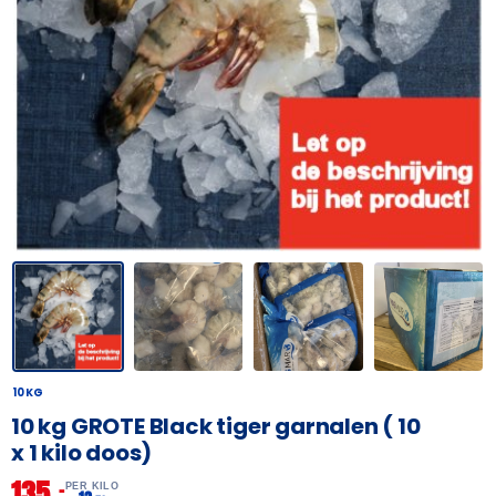
10 KG
10 kg GROTE Black tiger garnalen ( 10
x 1 kilo doos)
135,
–
PER KILO