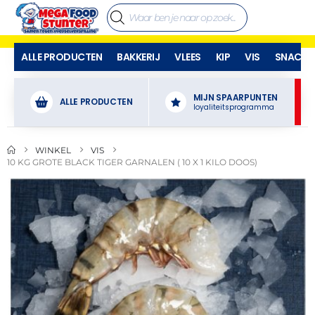
ALLE PRODUCTEN
BAKKERIJ
VLEES
KIP
VIS
SNACKS
MIJN SPAARPUNTEN
ALLE PRODUCTEN
loyaliteitsprogramma
WINKEL
VIS
10 KG GROTE BLACK TIGER GARNALEN ( 10 X 1 KILO DOOS)