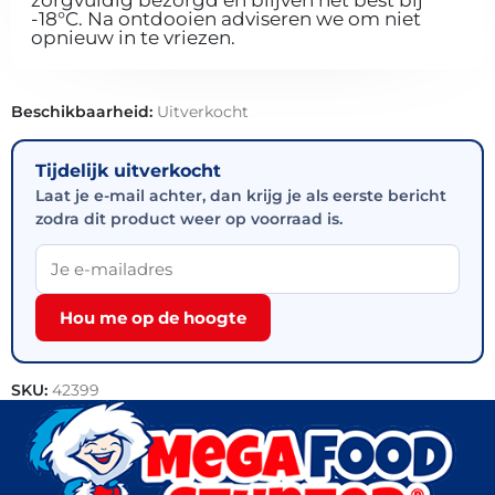
zorgvuldig bezorgd en blijven het best bij
-18°C. Na ontdooien adviseren we om niet
opnieuw in te vriezen.
Beschikbaarheid:
Uitverkocht
Tijdelijk uitverkocht
Laat je e-mail achter, dan krijg je als eerste bericht
zodra dit product weer op voorraad is.
Hou me op de hoogte
SKU:
42399
Categorieën:
Aardappel producten
,
Groente