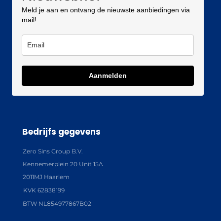
Meld je aan en ontvang de nieuwste aanbiedingen via
mail!
Aanmelden
Bedrijfs gegevens
Zero Sins Group B.V.
Kennemerplein 20 Unit 15A
2011MJ Haarlem
KVK 62838199
BTW NL854977867B02