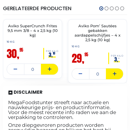
GERELATEERDE PRODUCTEN
THT:
THT:
16-
15-
07-
10-
2028
2027
Aviko SuperCrunch Frites
Aviko Pom’ Sautées
✓ VAST ASSORTIMENT
✓ VAST ASSORTIMENT
9,5 mm 3/8 – 4 x 2,5 kg (10
gebakken
kg)
aardappelschijfjes – 4 x
2,5 kg (10 kg)
10 KG
10 KG
30,
95
PER KILO
29,
3,
10
95
PER KILO
3,
–
DISCLAIMER
MegaFoodstunter streeft naar actuele en
nauwkeurige prijs- en productinformatie.
Voor de meest recente info raden we aan de
verpakking te controleren.
Onze diepgevroren producten worden