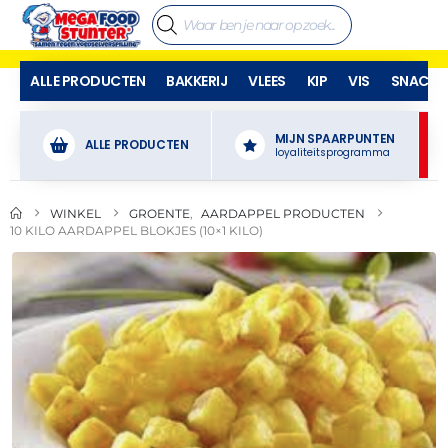
ALLE PRODUCTEN
BAKKERIJ
VLEES
KIP
VIS
SNACKS
MIJN SPAARPUNTEN
ALLE PRODUCTEN
loyaliteitsprogramma
WINKEL
GROENTE
,
AARDAPPEL PRODUCTEN
10 KILO AARDAPPEL BLOKJES (10×1 KILO)