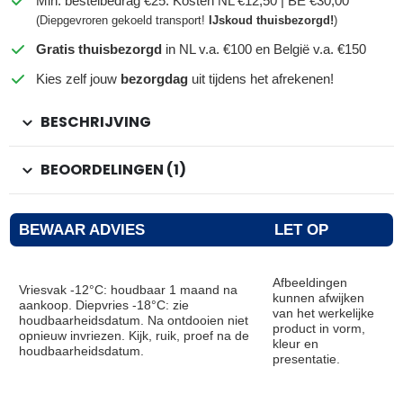
Min. bestelbedrag €25: Kosten NL €12,50 | BE €30,00
(Diepgevroren gekoeld transport!
IJskoud thuisbezorgd!
)
Gratis thuisbezorgd
in NL v.a. €100 en België v.a. €150
Kies zelf jouw
bezorgdag
uit tijdens het afrekenen!
BESCHRIJVING
BEOORDELINGEN (1)
BEWAAR ADVIES
LET OP
Afbeeldingen
Vriesvak -12°C: houdbaar 1 maand na
kunnen afwijken
aankoop. Diepvries -18°C: zie
van het werkelijke
houdbaarheidsdatum. Na ontdooien niet
product in vorm,
opnieuw invriezen. Kijk, ruik, proef na de
kleur en
houdbaarheidsdatum.
presentatie.