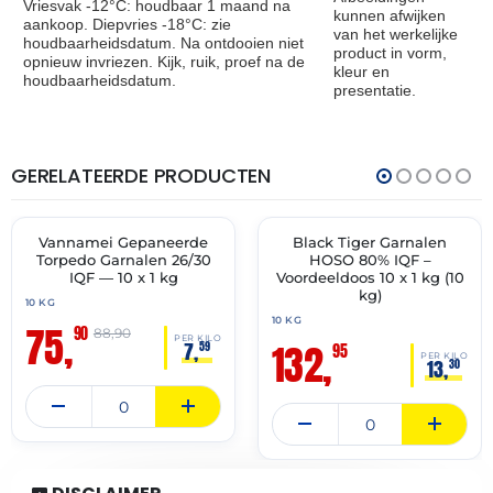
Vriesvak -12°C: houdbaar 1 maand na
kunnen afwijken
aankoop. Diepvries -18°C: zie
van het werkelijke
houdbaarheidsdatum. Na ontdooien niet
product in vorm,
opnieuw invriezen. Kijk, ruik, proef na de
kleur en
houdbaarheidsdatum.
presentatie.
GERELATEERDE PRODUCTEN
THT:
THT:
24-
30-
08-
10-
2026
2027
Vannamei Gepaneerde
Black Tiger Garnalen
🔥 OP=OP
✓ VAST ASSORTIMENT
Torpedo Garnalen 26/30
HOSO 80% IQF –
IQF — 10 x 1 kg
Voordeeldoos 10 x 1 kg (10
kg)
10 KG
10 KG
75,
90
88,90
PER KILO
132,
7,
59
95
PER KILO
13,
30