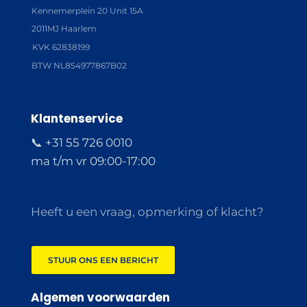
Kennemerplein 20 Unit 15A
2011MJ Haarlem
KVK 62838199
BTW NL854977867B02
Klantenservice
📞 +31 55 726 0010
ma t/m vr 09:00-17:00
Heeft u een vraag, opmerking of klacht?
STUUR ONS EEN BERICHT
Algemen voorwaarden