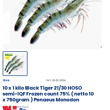
10 KG
THT: 01-01-2024
10 x 1 kilo Black Tiger 21/30 HOSO
semi-IQF Frozen count 75% ( netto 10
x 750gram ) Penaeus Monodon
104,
99
PER KILO