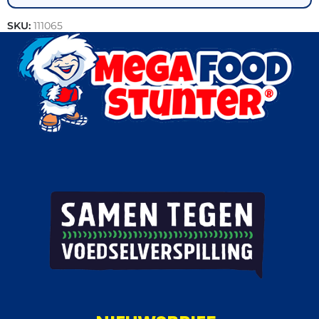
SKU:
111065
Categorie:
Vis