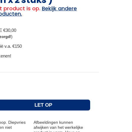
t product is op.
Bekijk andere
oducten.
BE €30,00
zorgd!
)
ië v.a. €150
ekenen!
LET OP
op. Diepvries
Afbeeldingen kunnen
n niet
afwijken van het werkelijke