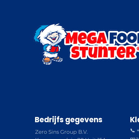
Bedrijfs gegevens
Kl
📞 
Zero Sins Group B.V.
ma 