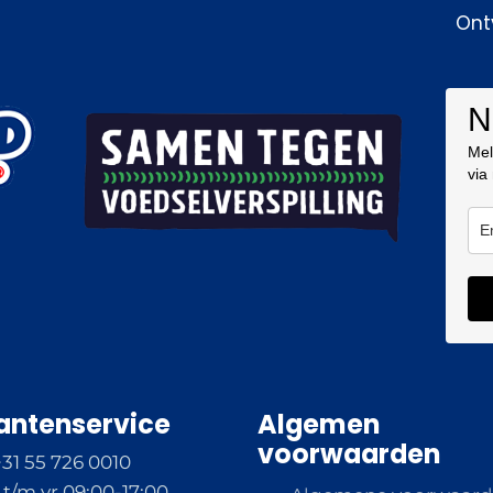
Ont
N
Mel
via
antenservice
Algemen
voorwaarden
+31 55 726 0010
t/m vr 09:00-17:00