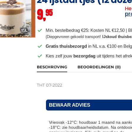
He
9,
95
pr
Min. bestelbedrag €25: Kosten NL €12,50 | 
(Diepgevroren gekoeld transport!
IJskoud thuisbe
Gratis thuisbezorgd
in NL v.a. €100 en Belg
Kies zelf jouw
bezorgdag
uit tijdens het afr
BESCHRIJVING
BEOORDELINGEN (0)
THT 07-2022
BEWAAR ADVIES
Vriesvak -12°C: houdbaar 1 maand na aanko
-18°C: zie houdbaarheidsdatum. Na ontdooie