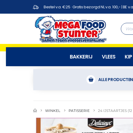
Bestel v.a. €25 · Gratis bezorgd NL v.a. 100,- | BE v.a
BAKKERIJ
VLEES
KIP
ALLE PRODUCTE
WINKEL
PATISSERIE
24 IJSTAARTJES (12