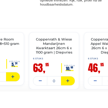
opnieuw invriezen. Kijk, ruik, proef na de
houdbaarheidsdatum.
THT: 30-11-2027
THT: 30-04-2028
IMENT
de Room
✓ VAST ASSORTIMENT
Coppenrath & Wiese
✓ VAST ASSOR
Coppenra
8×510 gram
Mandarijnen
Appel Wal
Kwarktaart 26cm 6 x
26cm 6 x 
1100 gram | Diepvries
Die
6 STUKS
6 STUKS
63,
46,
PER STUK
5,
24
95
95
PER STUK
10,
66