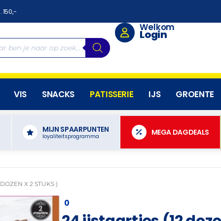
. 150,-
Welkom
Login
VIS
SNACKS
PATISSERIE
IJS
GROENTE
MIJN SPAARPUNTEN
N
MEGA DAGDEALS
loyaliteitsprogramma
 DOZEN X 2 STUKS )
0
24 ijstaartjes (12 doze