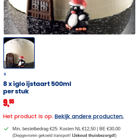
0
8 x iglo ijstaart 500ml
per stuk
9,
95
Het product is op.
Bekijk andere producten.
Min. bestelbedrag €25: Kosten NL €12,50 | BE €30,00
(Diepgevroren gekoeld transport!
IJskoud thuisbezorgd!
)