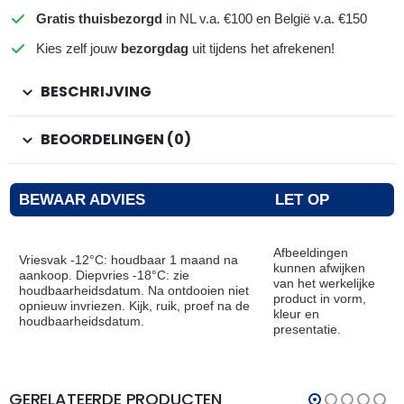
Gratis thuisbezorgd
in NL v.a. €100 en België v.a. €150
Kies zelf jouw
bezorgdag
uit tijdens het afrekenen!
BESCHRIJVING
BEOORDELINGEN (0)
BEWAAR ADVIES
LET OP
Afbeeldingen
Vriesvak -12°C: houdbaar 1 maand na
kunnen afwijken
aankoop. Diepvries -18°C: zie
van het werkelijke
houdbaarheidsdatum. Na ontdooien niet
product in vorm,
opnieuw invriezen. Kijk, ruik, proef na de
kleur en
houdbaarheidsdatum.
presentatie.
GERELATEERDE PRODUCTEN
THT:
THT:
30-
30-