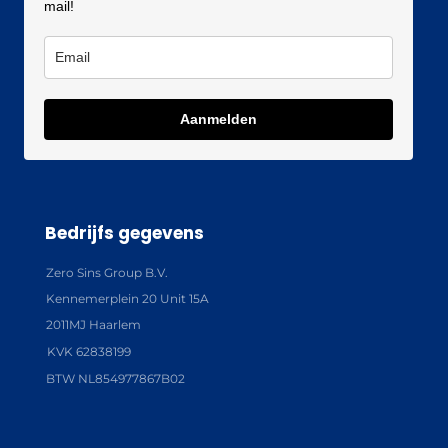
mail!
Aanmelden
Bedrijfs gegevens
Zero Sins Group B.V.
Kennemerplein 20 Unit 15A
2011MJ Haarlem
KVK 62838199
BTW NL854977867B02