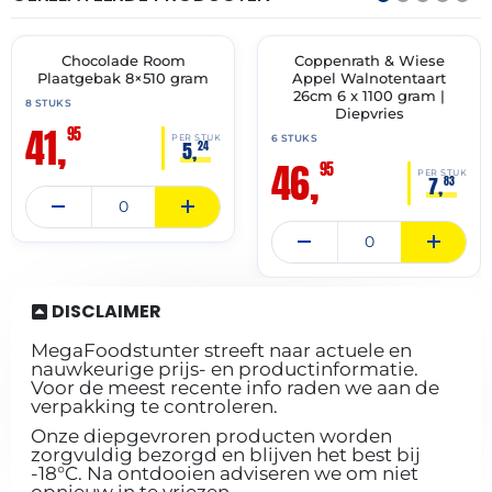
11-
04-
2027
2028
Chocolade Room
Coppenrath & Wiese
✓ VAST ASSORTIMENT
✓ VAST ASSORTIMENT
Plaatgebak 8×510 gram
Appel Walnotentaart
26cm 6 x 1100 gram |
8 STUKS
Diepvries
41,
95
6 STUKS
PER STUK
5,
24
46,
95
PER STUK
7,
83
DISCLAIMER
MegaFoodstunter streeft naar actuele en
nauwkeurige prijs- en productinformatie.
Voor de meest recente info raden we aan de
verpakking te controleren.
Onze diepgevroren producten worden
zorgvuldig bezorgd en blijven het best bij
-18°C. Na ontdooien adviseren we om niet
opnieuw in te vriezen.