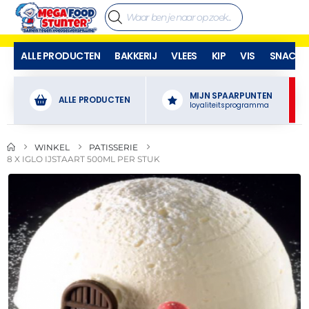
ALLE PRODUCTEN
BAKKERIJ
VLEES
KIP
VIS
SNACKS
MIJN SPAARPUNTEN
ALLE PRODUCTEN
loyaliteitsprogramma
WINKEL
PATISSERIE
8 X IGLO IJSTAART 500ML PER STUK