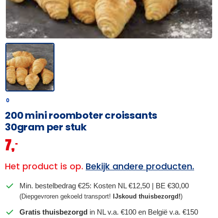
0
200 mini roomboter croissants
30gram per stuk
7,
–
Het product is op.
Bekijk andere producten.
Min. bestelbedrag €25: Kosten NL €12,50 | BE €30,00
(Diepgevroren gekoeld transport!
IJskoud thuisbezorgd!
)
Gratis thuisbezorgd
in NL v.a. €100 en België v.a. €150