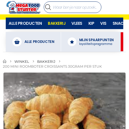
ALLE PRODUCTEN
BAKKERIJ
VLEES
KIP
VIS
SNACKS
MIJN SPAARPUNTEN
ALLE PRODUCTEN
loyaliteitsprogramma
WINKEL
BAKKERIJ
200 MINI ROOMBOTER CROISSANTS 30GRAM PER STUK