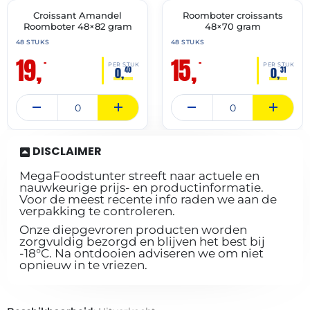
Croissant Amandel
Roomboter croissants
🔥 OP=OP
🔥 OP=OP
Roomboter 48×82 gram
48×70 gram
48 STUKS
48 STUKS
19,
15,
–
–
PER STUK
PER STUK
0,
0,
40
31
DISCLAIMER
MegaFoodstunter streeft naar actuele en
nauwkeurige prijs- en productinformatie.
Voor de meest recente info raden we aan de
verpakking te controleren.
Onze diepgevroren producten worden
zorgvuldig bezorgd en blijven het best bij
-18°C. Na ontdooien adviseren we om niet
opnieuw in te vriezen.