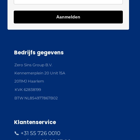
Aanmelden
Bedrijfs gegevens
Zero Sins Group B.V.
Kennemerplein 20 Unit 15A
2011MJ Haarlem
KVK 62838199
BTW NL854977867B02
Klantenservice
📞 +31 55 726 0010