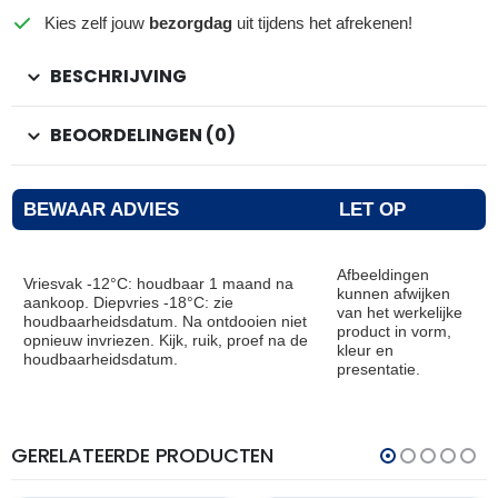
Kies zelf jouw
bezorgdag
uit tijdens het afrekenen!
BESCHRIJVING
BEOORDELINGEN (0)
BEWAAR ADVIES
LET OP
Afbeeldingen
Vriesvak -12°C: houdbaar 1 maand na
kunnen afwijken
aankoop. Diepvries -18°C: zie
van het werkelijke
houdbaarheidsdatum. Na ontdooien niet
product in vorm,
opnieuw invriezen. Kijk, ruik, proef na de
kleur en
houdbaarheidsdatum.
presentatie.
GERELATEERDE PRODUCTEN
THT:
THT:
30-
28-
04-
02-
2027
2027