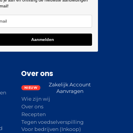
 mail!
Aanmelden
Over ons
Zakelijk Account
Aanvragen
den
Wie zijn wij
Over ons
Recepten
Tegen voedselverspilling
d
Voor bedrijven (Inkoop)