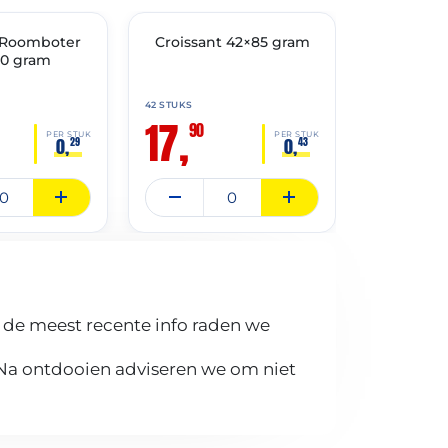
 Roomboter
🔥 OP=OP
Croissant 42×85 gram
🔥 OP=OP
Croissan
70 gram
42 STUKS
62 STUKS
17,
17,
90
90
PER STUK
PER STUK
0,
0,
29
43
 de meest recente info raden we
 Na ontdooien adviseren we om niet