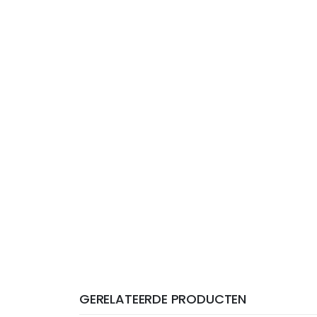
GERELATEERDE PRODUCTEN
THT: 30-06-2027
THT: 30-06-2027