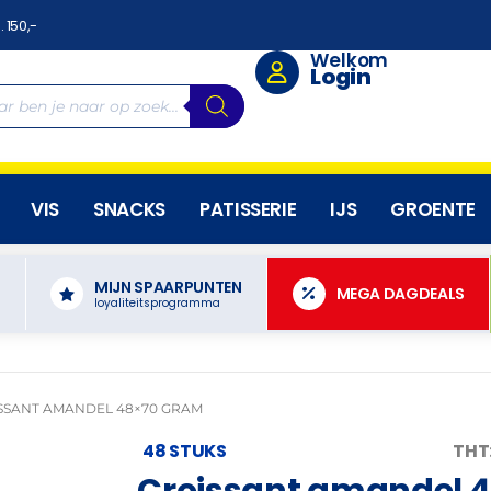
. 150,-
Welkom
Login
VIS
SNACKS
PATISSERIE
IJS
GROENTE
MIJN SPAARPUNTEN
N
MEGA DAGDEALS
loyaliteitsprogramma
SSANT AMANDEL 48×70 GRAM
48 STUKS
THT
Croissant amandel 