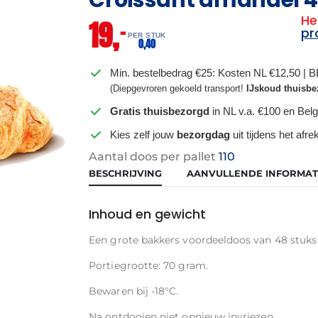
He
19,
–
pr
PER STUK
0,
40
Min. bestelbedrag €25: Kosten NL €12,50 | 
(Diepgevroren gekoeld transport!
IJskoud thuisbe
Gratis thuisbezorgd
in NL v.a. €100 en Belg
Kies zelf jouw
bezorgdag
uit tijdens het afr
Aantal doos per pallet
110
BESCHRIJVING
AANVULLENDE INFORMAT
Inhoud en gewicht
Een grote bakkers voordeeldoos van 48 stuks
Portiegrootte: 70 gram.
Bewaren bij -18°C.
Na ontdooien niet opnieuw invriezen.