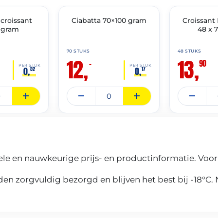
croissant
🔥 OP=OP
Ciabatta 70×100 gram
🔥 OP=OP
Croissant
 gram
48 x 
70 STUKS
48 STUKS
12,
13,
90
–
PER STUK
PER STUK
0,
0,
52
17
le en nauwkeurige prijs- en productinformatie. Voor
n zorgvuldig bezorgd en blijven het best bij -18°C.