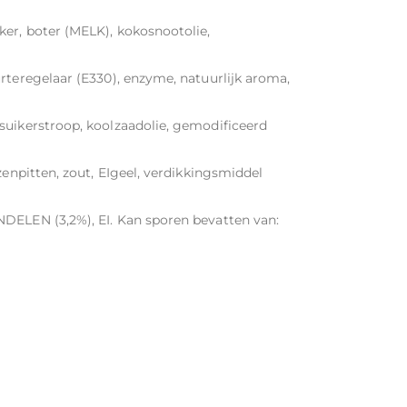
ker, boter (MELK), kokosnootolie,
rteregelaar (E330), enzyme, natuurlijk aroma,
suikerstroop, koolzaadolie, gemodificeerd
zenpitten, zout, EIgeel, verdikkingsmiddel
DELEN (3,2%), EI. Kan sporen bevatten van: