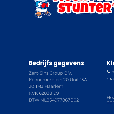
Bedrijfs gegevens
Kl
📞 
Zero Sins Group B.V.
ma 
Kennemerplein 20 Unit 15A
2011MJ Haarlem
KVK 62838199
Hee
BTW NL854977867B02
opm