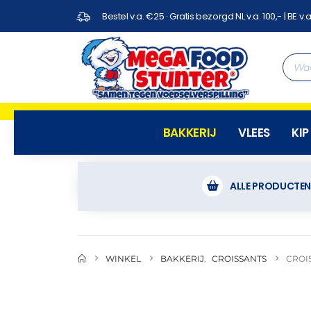
Bestel v.a. €25 · Gratis bezorgd NL v.a. 100,- | BE v.a
BAKKERIJ
VLEES
KIP
ALLE PRODUCTE
WINKEL
BAKKERIJ
,
CROISSANTS
CROI