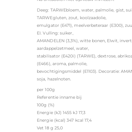
Deeg: TARWEbloem, water, palmolie, gist, sui
TARWEgluten, zout, koolzaadolie,
emulgator (E471), meelverbeteraar (E300), zuu
EI. Vulling: suiker,
AMANDELEN (3,3%), witte bonen, EIwit, invert
aardappelzetmeel, water,
stabilisator (E420i) (TARWE), dextrose, abriko
(E466), aroma, palmolie,
bevochtigingsmiddel (E1103). Decoratie: AMAN
soja, hazelnoten.
per 100g
Referentie inname bij
100g (%)
Energie (kJ) 1455 kJ 17,3
Energie (kcal) 347 kcal 17,4
Vet 18 g 25,0