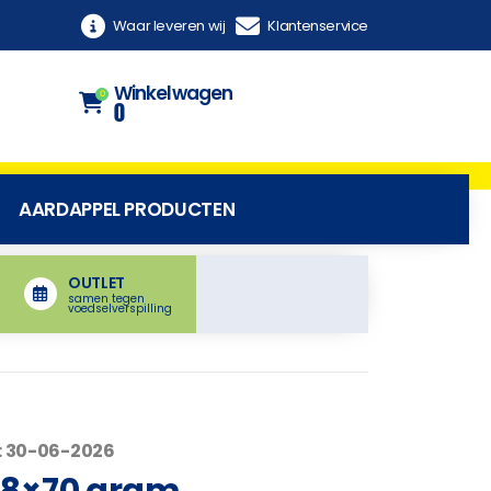
Waar leveren wij
Klantenservice
Winkelwagen
0
0
AARDAPPEL PRODUCTEN
OUTLET
samen tegen
voedselverspilling
: 30-06-2026
48×70 gram