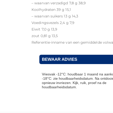
– waarvan verzadigd 7,8 g 38,9
Koolhydraten 39 g 15,1
– waarvan suikers 13 g 14,3
Voedingsvezels 2,4 g 7,9
Eiwit 7,0 g 13,9
zout 0,81 g 13,5
Referentie-inname van een gemiddelde volwa
BEWAAR ADVIES
Vriesvak -12°C: houdbaar 1 maand na aanko
-18°C: zie houdbaarheidsdatum. Na ontdooie
opnieuw invriezen. Kijk, ruik, proef na de
houdbaarheidsdatum.
THT: 07-09-2026
THT: 30-04-2027