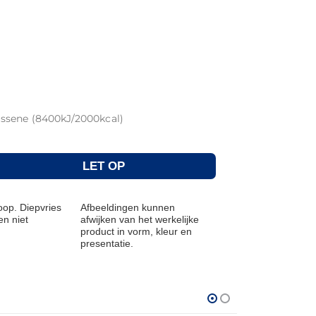
ssene (8400kJ/2000kcal)
LET OP
op. Diepvries
Afbeeldingen kunnen
n niet
afwijken van het werkelijke
product in vorm, kleur en
presentatie.
THT: 31-12-2026
THT: 31-01-2027