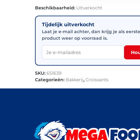
Beschikbaarheid:
Uitverkocht
Tijdelijk uitverkocht
Laat je e-mail achter, dan krijg je als eerst
product weer op voorraad is.
Hou
SKU:
651639
Categorieën:
Bakkerij
,
Croissants