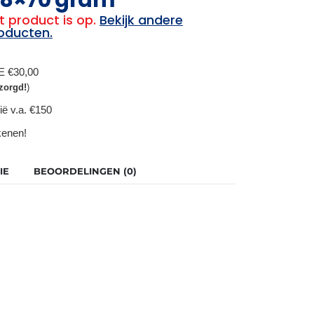
t product is op.
Bekijk andere
oducten.
BE €30,00
zorgd!
)
ië v.a. €150
ekenen!
IE
BEOORDELINGEN (0)