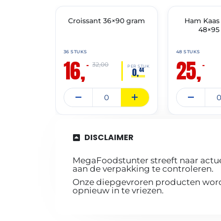
🔥 OP=OP
Croissant 36×90 gram
🔥 OP=OP
Ham Kaas 
48×95
36 STUKS
48 STUKS
16,
25,
–
–
32,00
PER STUK
0,
44
DISCLAIMER
MegaFoodstunter streeft naar actue
aan de verpakking te controleren.
Onze diepgevroren producten worde
opnieuw in te vriezen.