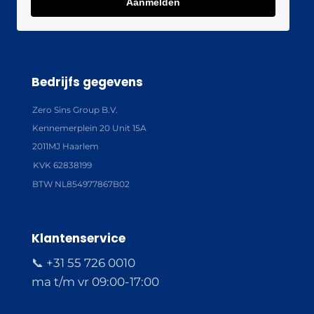
Aanmelden
Bedrijfs gegevens
Zero Sins Group B.V.
Kennemerplein 20 Unit 15A
2011MJ Haarlem
KVK 62838199
BTW NL854977867B02
Klantenservice
📞 +31 55 726 0010
ma t/m vr 09:00-17:00