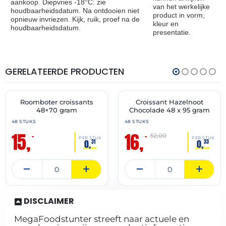
aankoop. Diepvries -18°C: zie
van het werkelijke
houdbaarheidsdatum. Na ontdooien niet
product in vorm,
opnieuw invriezen. Kijk, ruik, proef na de
kleur en
houdbaarheidsdatum.
presentatie.
GERELATEERDE PRODUCTEN
THT:
THT:
28-
31-
02-
05-
2027
2027
Roomboter croissants
Croissant Hazelnoot
🔥 OP=OP
🔥 OP=OP
48×70 gram
Chocolade 48 x 95 gram
48 STUKS
48 STUKS
15,
16,
–
–
32,00
PER STUK
PER STUK
0,
0,
31
33
DISCLAIMER
MegaFoodstunter streeft naar actuele en