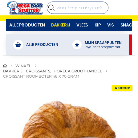
ALLE PRODUCTEN
BAKKERIJ
VLEES
KIP
VIS
SNACKS
MIJN SPAARPUNTEN
ALLE PRODUCTEN
loyaliteitsprogramma
WINKEL
BAKKERIJ
,
CROISSANTS
,
HORECA GROOTHANDEL
CROISSANT ROOMBOTER 48 X 70 GRAM
🔥 OP=OP