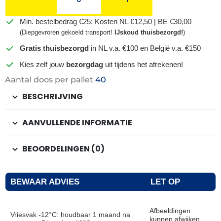
Min. bestelbedrag €25: Kosten NL €12,50 | BE €30,00
(Diepgevroren gekoeld transport!
IJskoud thuisbezorgd!
)
Gratis thuisbezorgd
in NL v.a. €100 en België v.a. €150
Kies zelf jouw
bezorgdag
uit tijdens het afrekenen!
Aantal doos per pallet
40
BESCHRIJVING
AANVULLENDE INFORMATIE
BEOORDELINGEN (0)
BEWAAR ADVIES
LET OP
Afbeeldingen
Vriesvak -12°C: houdbaar 1 maand na
kunnen afwijken