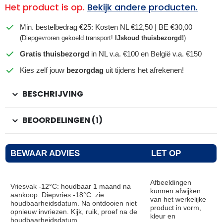
Het product is op.
Bekijk andere producten.
Min. bestelbedrag €25: Kosten NL €12,50 | BE €30,00
(Diepgevroren gekoeld transport!
IJskoud thuisbezorgd!
)
Gratis thuisbezorgd
in NL v.a. €100 en België v.a. €150
Kies zelf jouw
bezorgdag
uit tijdens het afrekenen!
BESCHRIJVING
BEOORDELINGEN (1)
BEWAAR ADVIES
LET OP
Afbeeldingen
Vriesvak -12°C: houdbaar 1 maand na
kunnen afwijken
aankoop. Diepvries -18°C: zie
van het werkelijke
houdbaarheidsdatum. Na ontdooien niet
product in vorm,
opnieuw invriezen. Kijk, ruik, proef na de
kleur en
houdbaarheidsdatum.