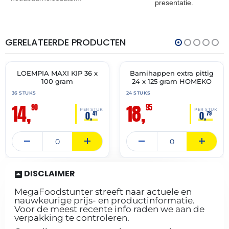
presentatie.
GERELATEERDE PRODUCTEN
THT:
THT:
19-
07-
04-
07-
2027
2027
LOEMPIA MAXI KIP 36 x
Bamihappen extra pittig
🔥 OP=OP
✓ VAST ASSORTIMENT
100 gram
24 x 125 gram HOMEKO
36 STUKS
24 STUKS
14,
18,
90
95
PER STUK
PER STUK
0,
0,
41
79
DISCLAIMER
MegaFoodstunter streeft naar actuele en
nauwkeurige prijs- en productinformatie.
Voor de meest recente info raden we aan de
verpakking te controleren.