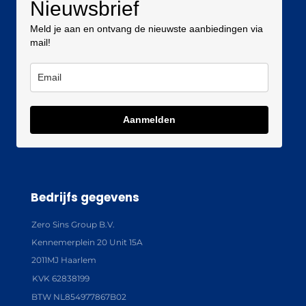
Nieuwsbrief
Meld je aan en ontvang de nieuwste aanbiedingen via
mail!
Aanmelden
Bedrijfs gegevens
Zero Sins Group B.V.
Kennemerplein 20 Unit 15A
2011MJ Haarlem
KVK 62838199
BTW NL854977867B02