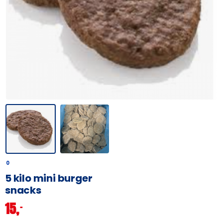
0
5 kilo mini burger
snacks
15,
–