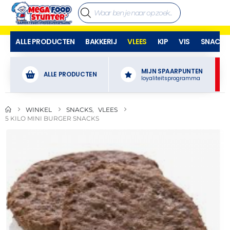
ALLE PRODUCTEN
BAKKERIJ
VLEES
KIP
VIS
SNACKS
MIJN SPAARPUNTEN
ALLE PRODUCTEN
loyaliteitsprogramma
WINKEL
SNACKS
,
VLEES
5 KILO MINI BURGER SNACKS