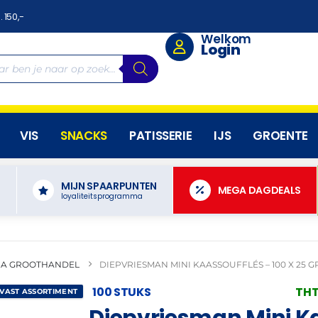
. 150,-
Welkom
Login
VIS
SNACKS
PATISSERIE
IJS
GROENTE
MIJN SPAARPUNTEN
N
MEGA DAGDEALS
loyaliteitsprogramma
A GROOTHANDEL
DIEPVRIESMAN MINI KAASSOUFFLÉS – 100 X 25 
100 STUKS
THT
 VAST ASSORTIMENT
Diepvriesman Mini Ka