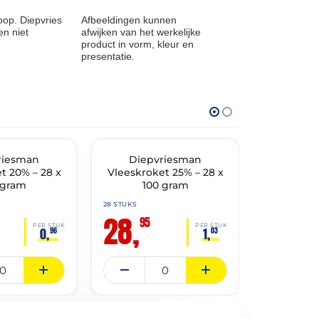
op. Diepvries
Afbeeldingen kunnen
n niet
afwijken van het werkelijke
product in vorm, kleur en
presentatie.
THT: 30-04-2027
THT: 28-03-202
TIMENT
riesman
✓ VAST ASSORTIMENT
Diepvriesman
✓ VAST ASSO
Diep
t 20% – 28 x
Vleeskroket 25% – 28 x
Kaassouf
 gram
100 gram
– 40 
28 STUKS
40 STUKS
28,
21,
95
95
PER STUK
PER STUK
0,
1,
96
03