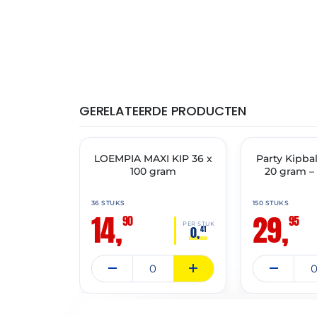
GERELATEERDE PRODUCTEN
THT: 19-04-2027
THT: 31-07-2027
LOEMPIA MAXI KIP 36 x
🔥 OP=OP
Party Kipbal
✓ VAST ASSORT
100 gram
20 gram 
36 STUKS
150 STUKS
14,
29,
90
95
PER STUK
0,
41