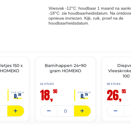
Vriesvak -12°C: houdbaar 1 maand na aanko
-18°C: zie houdbaarheidsdatum. Na ontdooie
opnieuw invriezen. Kijk, ruik, proef na de
houdbaarheidsdatum.
THT: 22-10-2026
THT: 31-03-2027
letjes 150 x
IMENT
✓ VAST ASSORTIMENT
Bamihappen 24×90
✓ VAST ASSOR
Diepv
– HOMEKO
gram HOMEKO
Vleeskroke
100
24 STUKS
28 STUKS
18,
26,
90
95
PER STUK
PER STUK
0,
0,
20
79