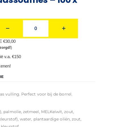
BE €30,00
zorgd!
)
ië v.a. €150
ekenen!
IE
 vulling. Perfect voor bij de borrel.
 palmolie, zetmeel, MELKeiwit, zout,
eurstof), water, plantaardige oliën, zout,
 kleurstof