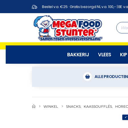
Bestel v.a. €25 · Gratis bezorgd NL v.a. 100,- | BE v.a
BAKKERIJ
VLEES
KIP
ALLE PRODUCTE
WINKEL
SNACKS
,
KAASSOUFFLÉS
,
HOREC
✓