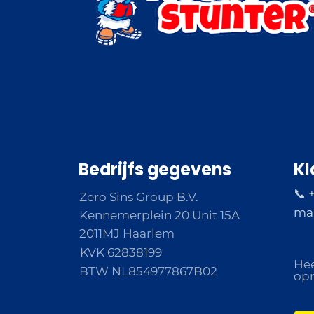
Bedrijfs gegevens
Kl
📞 
Zero Sins Group B.V.
ma 
Kennemerplein 20 Unit 15A
2011MJ Haarlem
KVK 62838199
Hee
BTW NL854977867B02
opm