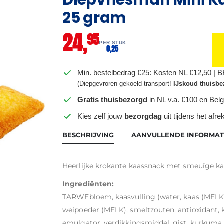
25 gram
24,
95
PER STUK
0,
25
Min. bestelbedrag €25: Kosten NL €12,50 | 
(Diepgevroren gekoeld transport!
IJskoud thuisbe
Gratis thuisbezorgd
in NL v.a. €100 en Belg
Kies zelf jouw
bezorgdag
uit tijdens het afr
BESCHRIJVING
AANVULLENDE INFORMAT
Heerlijke krokante kaassnack met smeuïge kaas
Ingrediënten:
TARWEbloem, kaasvulling (water, kaas (MELK),
weipoeder (MELK), smeltzouten, antioxidant, kl
emulgator, verdikkingsmiddel, gist, kurkuma,