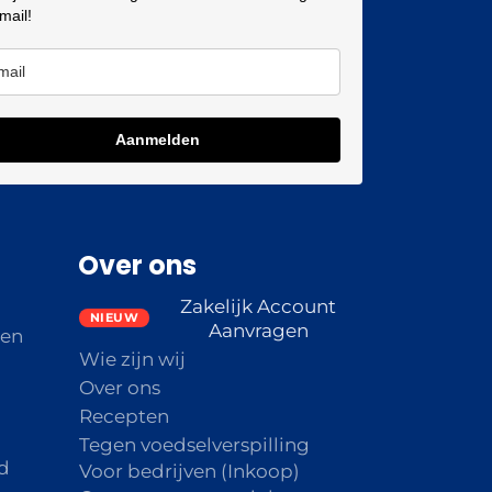
 mail!
Aanmelden
Over ons
Zakelijk Account
Aanvragen
den
Wie zijn wij
Over ons
Recepten
Tegen voedselverspilling
d
Voor bedrijven (Inkoop)