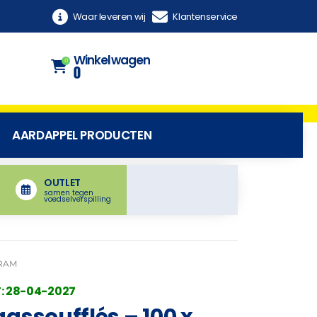
Waar leveren wij
Klantenservice
Winkelwagen
0
0
AARDAPPEL PRODUCTEN
OUTLET
samen tegen
voedselverspilling
GRAM
: 28-04-2027
assoufflés – 100 x