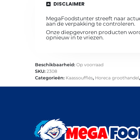
DISCLAIMER
MegaFoodstunter streeft naar actue
aan de verpakking te controleren.
Onze diepgevroren producten worde
opnieuw in te vriezen.
Beschikbaarheid:
Op voorraad
SKU:
2308
Categorieën:
Kaassoufflés
,
Horeca groothandel