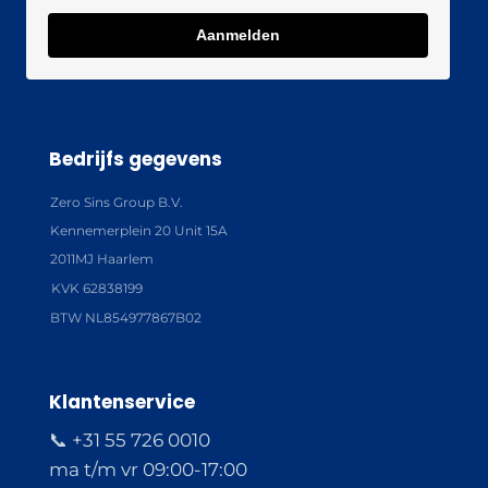
Aanmelden
Bedrijfs gegevens
Zero Sins Group B.V.
Kennemerplein 20 Unit 15A
2011MJ Haarlem
KVK 62838199
BTW NL854977867B02
Klantenservice
📞 +31 55 726 0010
ma t/m vr 09:00-17:00