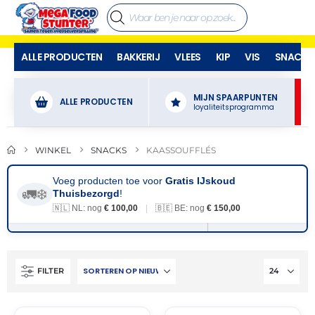
ALLE PRODUCTEN
BAKKERIJ
VLEES
KIP
VIS
SNACKS
MIJN SPAARPUNTEN
ALLE PRODUCTEN
loyaliteitsprogramma
WINKEL
SNACKS
KAASSOUFFLÉS
Voeg producten toe voor
Gratis IJskoud
🚛❄️
Thuisbezorgd
!
🇳🇱 NL: nog
€ 100,00
|
🇧🇪 BE: nog
€ 150,00
FILTER
THT:
THT:
28-
28-
04-
03-
2027
2027