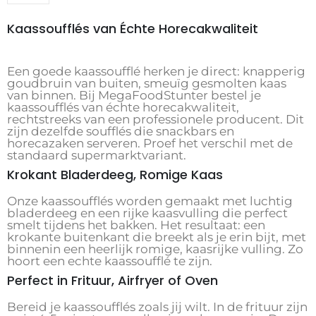
Kaassoufflés van Échte Horecakwaliteit
Een goede kaassoufflé herken je direct: knapperig
goudbruin van buiten, smeuïg gesmolten kaas
van binnen. Bij MegaFoodStunter bestel je
kaassoufflés van échte horecakwaliteit,
rechtstreeks van een professionele producent. Dit
zijn dezelfde soufflés die snackbars en
horecazaken serveren. Proef het verschil met de
standaard supermarktvariant.
Krokant Bladerdeeg, Romige Kaas
Onze kaassoufflés worden gemaakt met luchtig
bladerdeeg en een rijke kaasvulling die perfect
smelt tijdens het bakken. Het resultaat: een
krokante buitenkant die breekt als je erin bijt, met
binnenin een heerlijk romige, kaasrijke vulling. Zo
hoort een echte kaassoufflé te zijn.
Perfect in Frituur, Airfryer of Oven
Bereid je kaassoufflés zoals jij wilt. In de frituur zijn