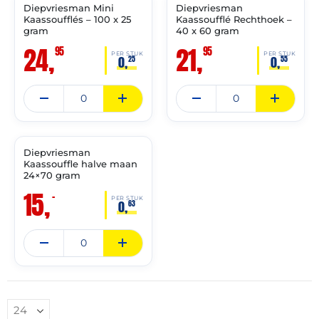
Diepvriesman Mini
Diepvriesman
✓ VAST ASSORTIMENT
✓ VAST ASSORTIMENT
Kaassoufflés – 100 x 25
Kaassoufflé Rechthoek –
gram
40 x 60 gram
24,
21,
95
95
PER STUK
PER STUK
0,
0,
25
55
THT:
28-
06-
2027
Diepvriesman
✓ VAST ASSORTIMENT
Kaassouffle halve maan
24×70 gram
15,
–
PER STUK
0,
63