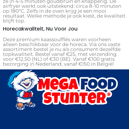
ze in 4-5 minuten goudbruin en knapperig. De
airfryer werkt ook uitstekend: circa 8-10 minuten
op 180°C. Zelfs in de oven krijg je een mooi
resultaat. Welke methode je ook kiest, de kwaliteit
blijft top.
Horecakwaliteit, Nu Voor Jou
Deze premium kaassoufflés waren voorheen
alleen beschikbaar voor de horeca. Via ons vaste
assortiment bestel je nu als consument dezelfde
topkwaliteit. Bestel vanaf €25, met verzending
voor €12,50 (NL) of €30 (BE). Vanaf €100 gratis
bezorging in Nederland, vanaf €150 in België!