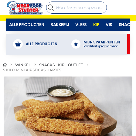
ALLE PRODUCTEN
BAKKERIJ
VLEES
KIP
VIS
SNACKS
MIJN SPAARPUNTEN
ALLE PRODUCTEN
loyaliteitsprogramma
WINKEL
SNACKS
,
KIP
,
OUTLET
5 KILO MINI KIPSTICKS HAPJES