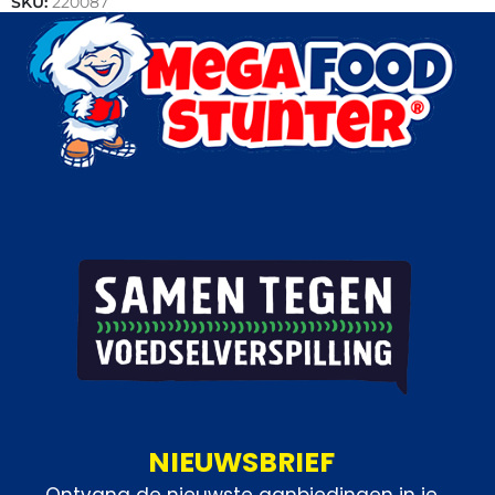
SKU:
220087
Categorieën:
Kip
,
Outlet
,
Snacks
NIEUWSBRIEF
Ontvang de nieuwste aanbiedingen in je