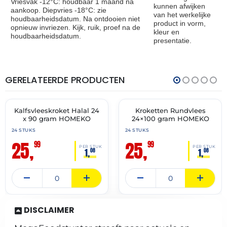
Vriesvak -12°C: houdbaar 1 maand na
kunnen afwijken
aankoop. Diepvries -18°C: zie
van het werkelijke
houdbaarheidsdatum. Na ontdooien niet
product in vorm,
opnieuw invriezen. Kijk, ruik, proef na de
kleur en
houdbaarheidsdatum.
presentatie.
GERELATEERDE PRODUCTEN
THT:
THT:
15-
01-
07-
07-
2027
2027
Kalfsvleeskroket Halal 24
Kroketten Rundvlees
✓ VAST ASSORTIMENT
✓ VAST ASSORTIMENT
x 90 gram HOMEKO
24×100 gram HOMEKO
24 STUKS
24 STUKS
25,
25,
99
99
PER STUK
PER STUK
1,
1,
08
08
DISCLAIMER