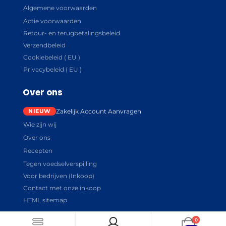
Algemene voorwaarden
Actie voorwaarden
Retour- en terugbetalingsbeleid
Verzendbeleid
Cookiebeleid ( EU )
Privacybeleid ( EU )
Over ons
Zakelijk Account Aanvragen
Wie zijn wij
Over ons
Recepten
Tegen voedselverspilling
Voor bedrijven (Inkoop)
Contact met onze inkoop
HTML sitemap
0