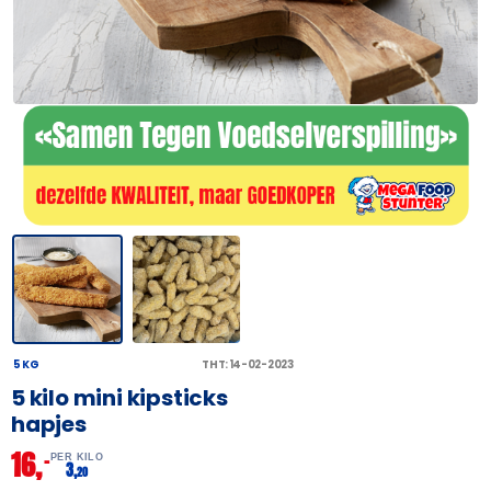
5 KG
THT: 14-02-2023
5 kilo mini kipsticks
hapjes
16,
–
PER KILO
3,
20