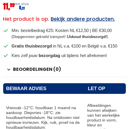
11,
99
PER STUK
0,
22
Het product is op.
Bekijk andere producten.
Min. bestelbedrag €25: Kosten NL €12,50 | BE €30,00
(Diepgevroren gekoeld transport!
IJskoud thuisbezorgd!
)
Gratis thuisbezorgd
in NL v.a. €100 en België v.a. €150
Kies zelf jouw
bezorgdag
uit tijdens het afrekenen!
BEOORDELINGEN (0)
BEWAAR ADVIES
LET OP
Afbeeldingen
Vriesvak -12°C: houdbaar 1 maand na
kunnen afwijken
aankoop. Diepvries -18°C: zie
van het werkelijke
houdbaarheidsdatum. Na ontdooien niet
product in vorm,
opnieuw invriezen. Kijk, ruik, proef na de
kleur en
houdbaarheidsdatum.