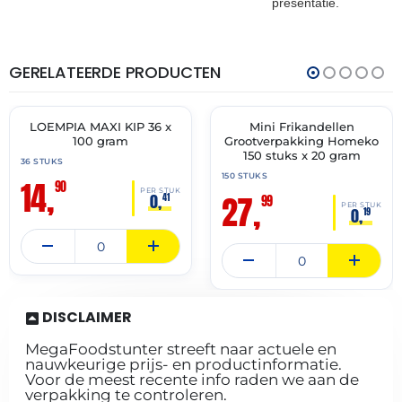
presentatie.
GERELATEERDE PRODUCTEN
THT:
THT:
19-
30-
04-
06-
2027
2027
LOEMPIA MAXI KIP 36 x
Mini Frikandellen
🔥 OP=OP
✓ VAST ASSORTIMENT
100 gram
Grootverpakking Homeko
150 stuks x 20 gram
36 STUKS
150 STUKS
14,
90
PER STUK
27,
0,
41
99
PER STUK
0,
19
DISCLAIMER
MegaFoodstunter streeft naar actuele en
nauwkeurige prijs- en productinformatie.
Voor de meest recente info raden we aan de
verpakking te controleren.