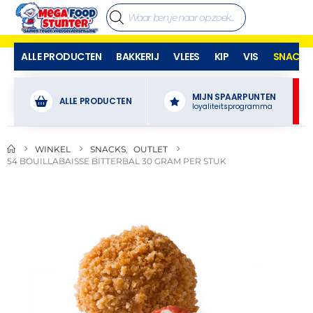
ALLE PRODUCTEN
BAKKERIJ
VLEES
KIP
VIS
SNACKS
MIJN SPAARPUNTEN
ALLE PRODUCTEN
loyaliteitsprogramma
WINKEL
SNACKS
,
OUTLET
54 BOUILLABAISSE BITTERBAL 30 GRAM PER STUK