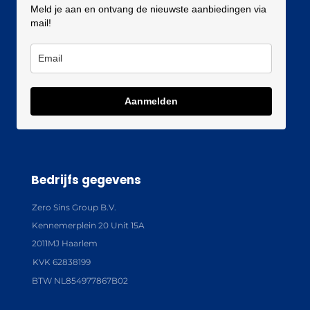
Meld je aan en ontvang de nieuwste aanbiedingen via
mail!
Aanmelden
Bedrijfs gegevens
Zero Sins Group B.V.
Kennemerplein 20 Unit 15A
2011MJ Haarlem
KVK 62838199
BTW NL854977867B02