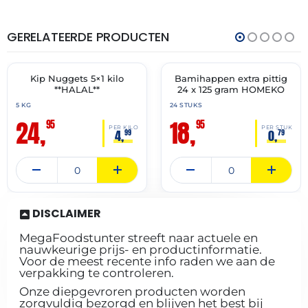
GERELATEERDE PRODUCTEN
THT:
THT:
16-
07-
12-
07-
2027
2027
Kip Nuggets 5×1 kilo
Bamihappen extra pittig
✓ VAST ASSORTIMENT
✓ VAST ASSORTIMENT
**HALAL**
24 x 125 gram HOMEKO
5 KG
24 STUKS
24,
18,
95
95
PER KILO
PER STUK
4,
0,
99
79
DISCLAIMER
MegaFoodstunter streeft naar actuele en
nauwkeurige prijs- en productinformatie.
Voor de meest recente info raden we aan de
verpakking te controleren.
Onze diepgevroren producten worden
zorgvuldig bezorgd en blijven het best bij