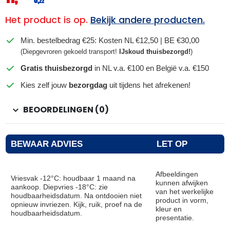
0,
22
Het product is op.
Bekijk andere producten.
Min. bestelbedrag €25: Kosten NL €12,50 | BE €30,00
(Diepgevroren gekoeld transport!
IJskoud thuisbezorgd!
)
Gratis thuisbezorgd
in NL v.a. €100 en België v.a. €150
Kies zelf jouw
bezorgdag
uit tijdens het afrekenen!
BEOORDELINGEN (0)
BEWAAR ADVIES
LET OP
Afbeeldingen
Vriesvak -12°C: houdbaar 1 maand na
kunnen afwijken
aankoop. Diepvries -18°C: zie
van het werkelijke
houdbaarheidsdatum. Na ontdooien niet
product in vorm,
opnieuw invriezen. Kijk, ruik, proef na de
kleur en
houdbaarheidsdatum.
presentatie.