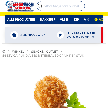
ALLE PRODUCTEN
BAKKERIJ
VLEES
KIP
VIS
SNACKS
MIJN SPAARPUNTEN
ALLE PRODUCTEN
loyaliteitsprogramma
WINKEL
SNACKS
,
OUTLET
54 ESVICA RUNDVLEES BITTERBAL 30 GRAM PER STUK