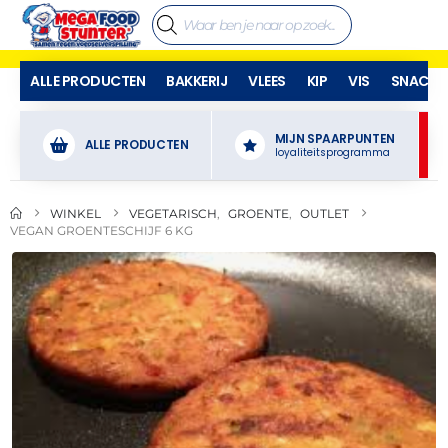
ALLE PRODUCTEN
BAKKERIJ
VLEES
KIP
VIS
SNACKS
MIJN SPAARPUNTEN
ALLE PRODUCTEN
loyaliteitsprogramma
WINKEL
VEGETARISCH
,
GROENTE
,
OUTLET
VEGAN GROENTESCHIJF 6 KG