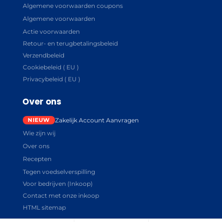
Algemene voorwaarden coupons
Algemene voorwaarden
Actie voorwaarden
Retour- en terugbetalingsbeleid
Verzendbeleid
Cookiebeleid ( EU )
Privacybeleid ( EU )
Over ons
Zakelijk Account Aanvragen
Wie zijn wij
Over ons
Recepten
Tegen voedselverspilling
Voor bedrijven (Inkoop)
Contact met onze inkoop
HTML sitemap