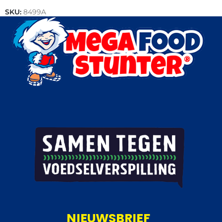
SKU:
8499A
Categorieën:
Vegetarisch
,
Groente
,
Outlet
NIEUWSBRIEF