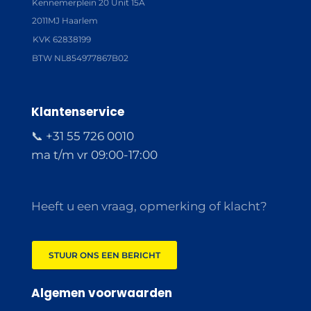
Kennemerplein 20 Unit 15A
2011MJ Haarlem
KVK 62838199
BTW NL854977867B02
Klantenservice
📞 +31 55 726 0010
ma t/m vr 09:00-17:00
Heeft u een vraag, opmerking of klacht?
STUUR ONS EEN BERICHT
Algemen voorwaarden