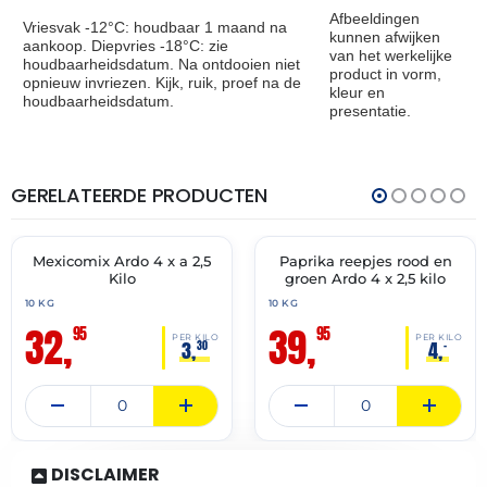
Afbeeldingen
Vriesvak -12°C: houdbaar 1 maand na
kunnen afwijken
aankoop. Diepvries -18°C: zie
van het werkelijke
houdbaarheidsdatum. Na ontdooien niet
product in vorm,
opnieuw invriezen. Kijk, ruik, proef na de
kleur en
houdbaarheidsdatum.
presentatie.
GERELATEERDE PRODUCTEN
THT:
THT:
31-
31-
05-
03-
2028
2028
Mexicomix Ardo 4 x a 2,5
Paprika reepjes rood en
✓ VAST ASSORTIMENT
✓ VAST ASSORTIMENT
Kilo
groen Ardo 4 x 2,5 kilo
10 KG
10 KG
32,
39,
95
95
PER KILO
PER KILO
3,
4,
30
–
DISCLAIMER