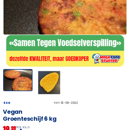
6 KG
THT: 15-09-2022
Vegan
Groenteschijf 6 kg
19,
99
PER KILO