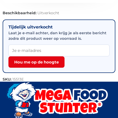
Beschikbaarheid:
Uitverkocht
Tijdelijk uitverkocht
Laat je e-mail achter, dan krijg je als eerste bericht
zodra dit product weer op voorraad is.
Hou me op de hoogte
SKU:
15513E
Categorieën:
Bakkerij
,
Donuts