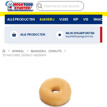
ALLE PRODUCTEN
BAKKERIJ
VLEES
KIP
VIS
SNACKS
MIJN SPAARPUNTEN
ALLE PRODUCTEN
loyaliteitsprogramma
WINKEL
BAKKERIJ
,
DONUTS
72 NATUREL DONUT 45GRAM