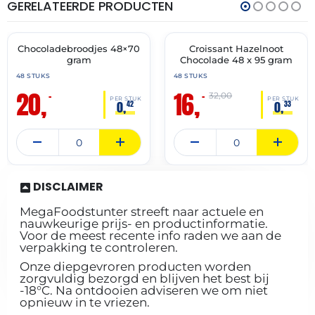
GERELATEERDE PRODUCTEN
THT:
THT:
31-
31-
07-
05-
2027
2027
Chocoladebroodjes 48×70
Croissant Hazelnoot
🔥 OP=OP
🔥 OP=OP
gram
Chocolade 48 x 95 gram
48 STUKS
48 STUKS
20,
16,
–
–
32,00
PER STUK
PER STUK
0,
0,
42
33
DISCLAIMER
MegaFoodstunter streeft naar actuele en
nauwkeurige prijs- en productinformatie.
Voor de meest recente info raden we aan de
verpakking te controleren.
Onze diepgevroren producten worden
zorgvuldig bezorgd en blijven het best bij
-18°C. Na ontdooien adviseren we om niet
opnieuw in te vriezen.