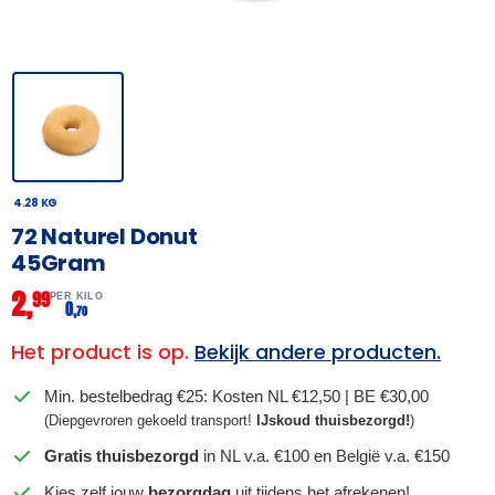
4.28 KG
72 Naturel Donut
45Gram
2,
99
PER KILO
0,
70
Het product is op.
Bekijk andere producten.
Min. bestelbedrag €25: Kosten NL €12,50 | BE €30,00
(Diepgevroren gekoeld transport!
IJskoud thuisbezorgd!
)
Gratis thuisbezorgd
in NL v.a. €100 en België v.a. €150
Kies zelf jouw
bezorgdag
uit tijdens het afrekenen!