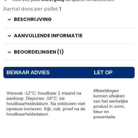
Aantal doos per pallet
1
BESCHRIJVING
AANVULLENDE INFORMATIE
BEOORDELINGEN (1)
BEWAAR ADVIES
LET OP
Afbeeldingen
Vriesvak -12°C: houdbaar 1 maand na
kunnen afwijken
aankoop. Diepvries -18°C: zie
van het werkelijke
houdbaarheidsdatum. Na ontdooien niet
product in vorm,
opnieuw invriezen. Kijk, ruik, proef na de
kleur en
houdbaarheidsdatum.
presentatie.