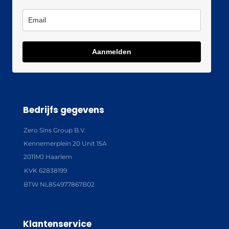
Aanmelden
Bedrijfs gegevens
Zero Sins Group B.V.
Kennemerplein 20 Unit 15A
2011MJ Haarlem
KVK 62838199
BTW NL854977867B02
Klantenservice